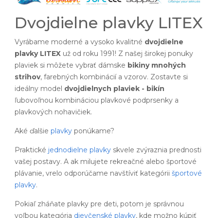
Dvojdielne plavky LITEX
Vyrábame moderné a vysoko kvalitné
dvojdielne
plavky LITEX
už od roku 1991! Z našej širokej ponuky
plaviek si môžete vybrať dámske
bikiny mnohých
strihov
, farebných kombinácií a vzorov. Zostavte si
ideálny model
dvojdielnych plaviek - bikín
ľubovoľnou kombináciou plavkové podprsenky a
plavkových nohavičiek.
Aké ďalšie
plavky
ponúkame?
Praktické
jednodielne plavky
skvele zvýraznia prednosti
vašej postavy. A ak milujete rekreačné alebo športové
plávanie, vrelo odporúčame navštíviť kategórii
športové
plavky
.
Pokiaľ zháňate plavky pre deti, potom je správnou
voľbou kategória
dievčenské plavky
, kde možno kúpiť