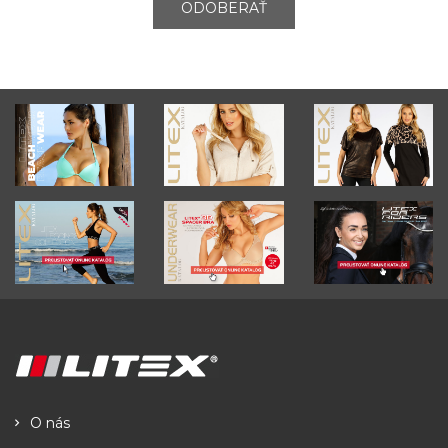
ODOBERAŤ
O nás