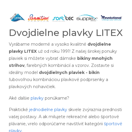
Dvojdielne plavky LITEX
Vyrábame moderné a vysoko kvalitné
dvojdielne
plavky LITEX
už od roku 1991! Z našej širokej ponuky
plaviek si môžete vybrať dámske
bikiny mnohých
strihov
, farebných kombinácií a vzorov. Zostavte si
ideálny model
dvojdielnych plaviek - bikín
ľubovoľnou kombináciou plavkové podprsenky a
plavkových nohavičiek.
Aké ďalšie
plavky
ponúkame?
Praktické
jednodielne plavky
skvele zvýraznia prednosti
vašej postavy. A ak milujete rekreačné alebo športové
plávanie, vrelo odporúčame navštíviť kategórii
športové
plavky
.