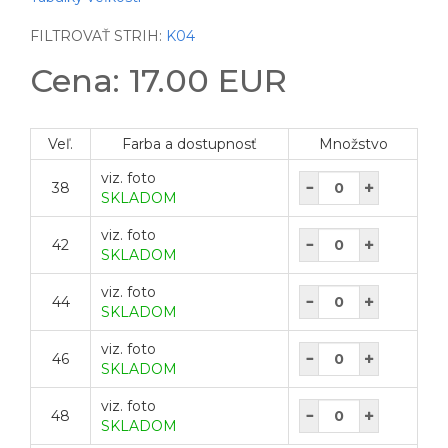
FILTROVAŤ STRIH:
K04
Cena: 17.00 EUR
Veľ.
Farba a dostupnosť
Množstvo
viz. foto
38
SKLADOM
viz. foto
42
SKLADOM
viz. foto
44
SKLADOM
viz. foto
46
SKLADOM
viz. foto
48
SKLADOM