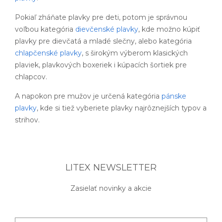
Pokiaľ zháňate plavky pre deti, potom je správnou
voľbou kategória
dievčenské plavky
, kde možno kúpiť
plavky pre dievčatá a mladé slečny, alebo kategória
chlapčenské plavky
, s širokým výberom klasických
plaviek, plavkových boxeriek i kúpacích šortiek pre
chlapcov.
A napokon pre mužov je určená kategória
pánske
plavky
, kde si tiež vyberiete plavky najrôznejších typov a
strihov.
LITEX NEWSLETTER
Zasielať novinky a akcie