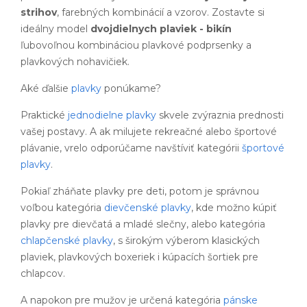
strihov
, farebných kombinácií a vzorov. Zostavte si
ideálny model
dvojdielnych plaviek - bikín
ľubovoľnou kombináciou plavkové podprsenky a
plavkových nohavičiek.
Aké ďalšie
plavky
ponúkame?
Praktické
jednodielne plavky
skvele zvýraznia prednosti
vašej postavy. A ak milujete rekreačné alebo športové
plávanie, vrelo odporúčame navštíviť kategórii
športové
plavky
.
Pokiaľ zháňate plavky pre deti, potom je správnou
voľbou kategória
dievčenské plavky
, kde možno kúpiť
plavky pre dievčatá a mladé slečny, alebo kategória
chlapčenské plavky
, s širokým výberom klasických
plaviek, plavkových boxeriek i kúpacích šortiek pre
chlapcov.
A napokon pre mužov je určená kategória
pánske