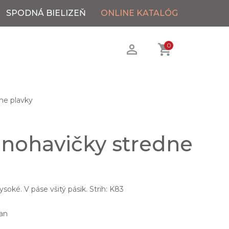
SPODNÁ BIELIZEŇ
ONLINE KATALÓG
0
ne plavky
 nohavičky stredne
soké. V páse všitý pásik. Strih: K83
an