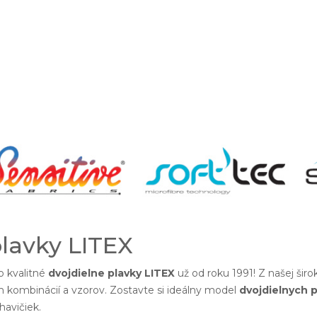
plavky LITEX
 kvalitné
dvojdielne plavky LITEX
už od roku 1991! Z našej šir
h kombinácií a vzorov. Zostavte si ideálny model
dvojdielnych p
avičiek.