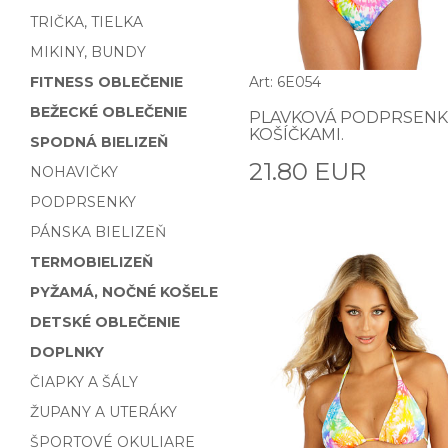
TRIČKA, TIELKA
MIKINY, BUNDY
FITNESS OBLEČENIE
Art: 6E054
BEŽECKÉ OBLEČENIE
PLAVKOVÁ PODPRSENK
KOŠÍČKAMI.
SPODNÁ BIELIZEŇ
21.80 EUR
NOHAVIČKY
PODPRSENKY
PÁNSKA BIELIZEŇ
TERMOBIELIZEŇ
PYŽAMÁ, NOČNÉ KOŠELE
DETSKÉ OBLEČENIE
DOPLNKY
ČIAPKY A ŠÁLY
ŽUPANY A UTERÁKY
ŠPORTOVÉ OKULIARE