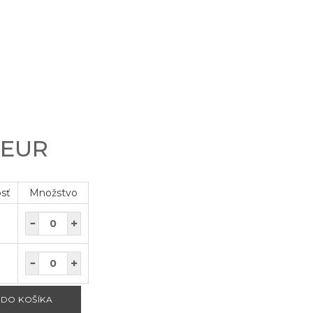
 EUR
osť
Množstvo