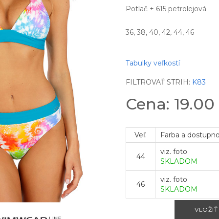
Potlač + 615 petrolejová
36, 38, 40, 42, 44, 46
Tabulky veľkostí
FILTROVAŤ STRIH:
K83
Cena: 19.00
Veľ.
Farba a dostupn
viz. foto
44
SKLADOM
viz. foto
46
SKLADOM