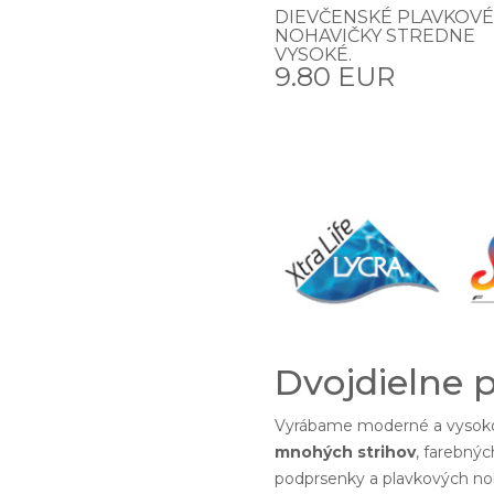
DIEVČENSKÉ PLAVKOVÉ
NOHAVIČKY STREDNE
VYSOKÉ.
9.80 EUR
Dvojdielne 
Vyrábame moderné a vysoko
mnohých strihov
, farebnýc
podprsenky a plavkových noh