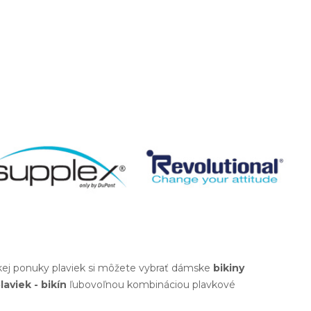
okej ponuky plaviek si môžete vybrať dámske
bikiny
laviek - bikín
ľubovoľnou kombináciou plavkové