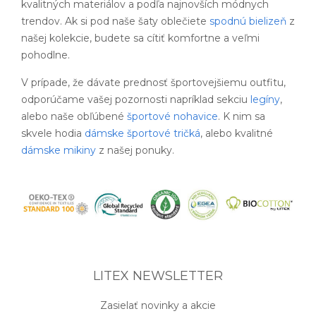
kvalitných materiálov a podľa najnovších módnych
trendov. Ak si pod naše šaty oblečiete
spodnú bielizeň
z
našej kolekcie, budete sa cítiť komfortne a veľmi
pohodlne.
V prípade, že dávate prednosť športovejšiemu outfitu,
odporúčame vašej pozornosti napríklad sekciu
legíny
,
alebo naše obľúbené
športové nohavice
. K nim sa
skvele hodia
dámske športové tričká
, alebo kvalitné
dámske mikiny
z našej ponuky.
LITEX NEWSLETTER
Zasielať novinky a akcie