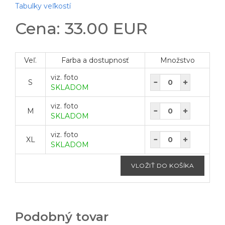
Tabulky veľkostí
Cena: 33.00 EUR
Veľ.
Farba a dostupnosť
Množstvo
viz. foto
S
SKLADOM
viz. foto
M
SKLADOM
viz. foto
XL
SKLADOM
Podobný tovar