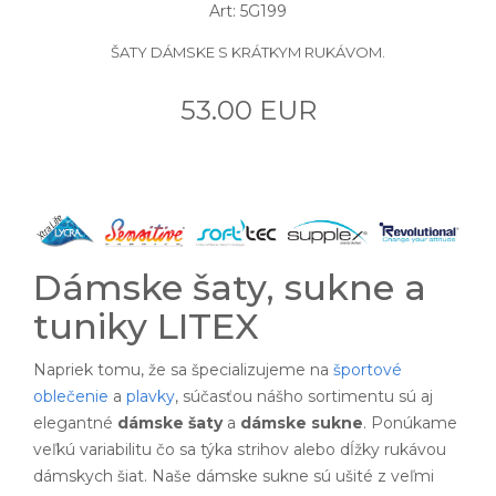
Art: 5G199
ŠATY DÁMSKE S KRÁTKYM RUKÁVOM.
53.00 EUR
Dámske šaty, sukne a
tuniky LITEX
Napriek tomu, že sa špecializujeme na
športové
oblečenie
a
plavky
, súčasťou nášho sortimentu sú aj
elegantné
dámske šaty
a
dámske sukne
. Ponúkame
veľkú variabilitu čo sa týka strihov alebo dĺžky rukávou
dámskych šiat. Naše dámske sukne sú ušité z veľmi