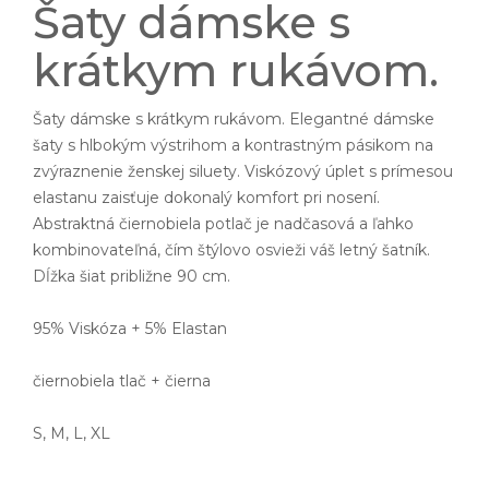
Šaty dámske s
krátkym rukávom.
Šaty dámske s krátkym rukávom. Elegantné dámske
šaty s hlbokým výstrihom a kontrastným pásikom na
zvýraznenie ženskej siluety. Viskózový úplet s prímesou
elastanu zaisťuje dokonalý komfort pri nosení.
Abstraktná čiernobiela potlač je nadčasová a ľahko
kombinovateľná, čím štýlovo osvieži váš letný šatník.
Dĺžka šiat približne 90 cm.
95% Viskóza + 5% Elastan
čiernobiela tlač + čierna
S, M, L, XL