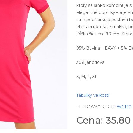
ktorý sa ľahko kombinuje s 
elegantné doplnky – a je v
strih podčiarkuje postavu 
elastanu, ktorá je mäkká, p
Dĺžka šiat cca 90 cm. Stri
95% Bavlna HEAVY + 5% El
308 jahodová
S, M, L, XL
Tabulky veľkostí
FILTROVAŤ STRIH:
WC130
Cena: 35.8