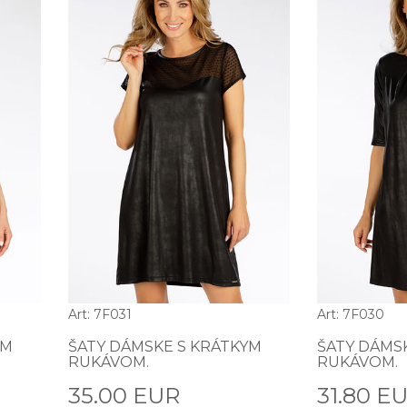
Art: 7F031
Art: 7F030
YM
ŠATY DÁMSKE S KRÁTKYM
ŠATY DÁMS
RUKÁVOM.
RUKÁVOM.
35.00 EUR
31.80 E