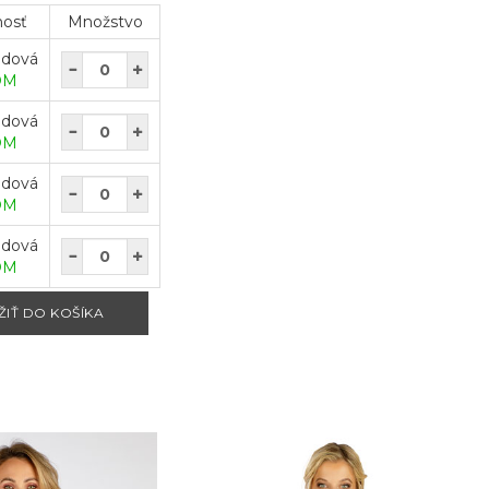
nosť
Množstvo
odová
OM
odová
OM
odová
OM
odová
OM