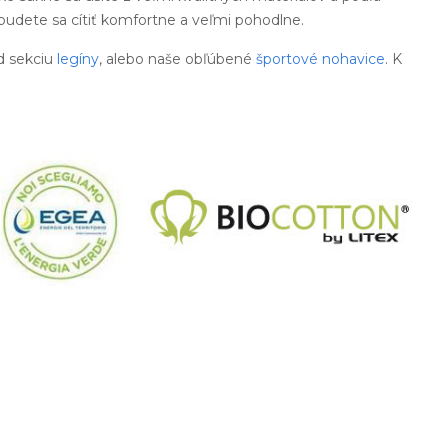
 budete sa cítiť komfortne a veľmi pohodlne.
d sekciu
legíny
, alebo naše obľúbené
športové nohavice
. K