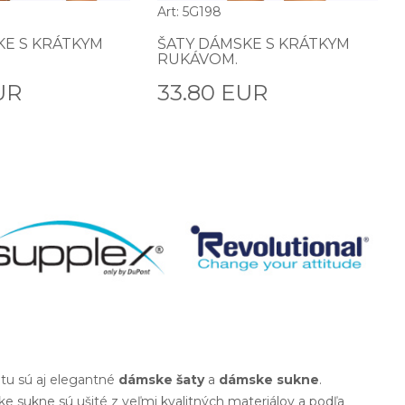
Art: 5G198
KE S KRÁTKYM
ŠATY DÁMSKE S KRÁTKYM
RUKÁVOM.
UR
33.80 EUR
tu sú aj elegantné
dámske šaty
a
dámske sukne
.
e sukne sú ušité z veľmi kvalitných materiálov a podľa