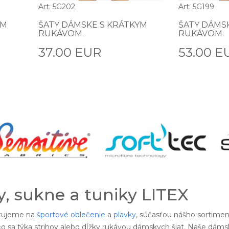
Art: 5G202
Art: 5G199
YM
ŠATY DÁMSKE S KRÁTKYM
ŠATY DÁMS
RUKÁVOM.
RUKÁVOM.
37.00 EUR
53.00 E
, sukne a tuniky LITEX
izujeme na
športové oblečenie
a
plavky
, súčasťou nášho sortimen
o sa týka strihov alebo dĺžky rukávou dámskych šiat. Naše dámsk