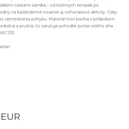
ďalšími časťami šatníka – od ležérnych tenisiek po
hodný na každodenné nosenie aj voľnočasové aktivity. Úzky
bez obmedzenia pohybu. Materiál tvorí bavlna s prídavkom
riedušná a pružná, čo zaručuje pohodlie počas celého dňa.
h: WC130
astan
0 EUR