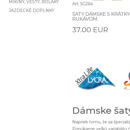
MIKINY, VESTY, ROLÁKY
Art: 5G264
JAZDECKÉ DOPLNKY
ŠATY DÁMSKE S KRÁTK
RUKÁVOM.
37.00 EUR
Dámske šaty
Napriek tomu, že sa špecial
Ponúkame veľkú variabilitu č