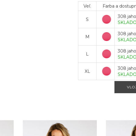
Veľ.
Farba a dostup
308 jah
S
SKLAD
308 jah
M
SKLAD
308 jah
L
SKLAD
308 jah
XL
SKLAD