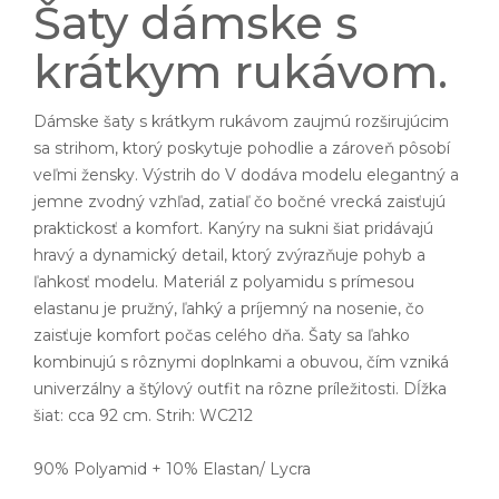
Šaty dámske s
krátkym rukávom.
Dámske šaty s krátkym rukávom zaujmú rozširujúcim
sa strihom, ktorý poskytuje pohodlie a zároveň pôsobí
veľmi žensky. Výstrih do V dodáva modelu elegantný a
jemne zvodný vzhľad, zatiaľ čo bočné vrecká zaisťujú
praktickosť a komfort. Kanýry na sukni šiat pridávajú
hravý a dynamický detail, ktorý zvýrazňuje pohyb a
ľahkosť modelu. Materiál z polyamidu s prímesou
elastanu je pružný, ľahký a príjemný na nosenie, čo
zaisťuje komfort počas celého dňa. Šaty sa ľahko
kombinujú s rôznymi doplnkami a obuvou, čím vzniká
univerzálny a štýlový outfit na rôzne príležitosti. Dĺžka
šiat: cca 92 cm. Strih: WC212
90% Polyamid + 10% Elastan/ Lycra