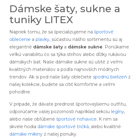
Dámske šaty, sukne a
tuniky LITEX
Napriek tomu, že sa špecializujeme na
športové
oblečenie
a
plavky
, súčasťou nášho sortimentu sú aj
elegantné
dámske šaty
a
dámske sukne
. Ponúkame
veľkú variabilitu čo sa týka strihov alebo dĺžky rukávou
dámskych šiat. Naše dámske sukne sú ušité z veľmi
kvalitných materiálov a podľa najnovších módnych
trendov. Ak si pod naše šaty oblečiete
spodnú bielizeň
z
našej kolekcie, budete sa cítiť komfortne a veľmi
pohodlne.
V prípade, že dávate prednosť športovejšiemu outfitu,
odporúčame vašej pozornosti napríklad sekciu
legíny
,
alebo naše obľúbené
športové nohavice
. K nim sa
skvele hodia
dámske športové tričká
, alebo kvalitné
dámske mikiny
z našej ponuky.