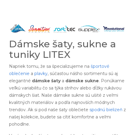
Dámske šaty, sukne a
tuniky LITEX
Napriek tomu, že sa špecializujeme na
športové
oblečenie
a
plavky
, súčasťou nášho sortimentu sú aj
elegantné
dámske šaty
a
dámske sukne
. Ponúkame
veľkú variabilitu čo sa týka strihov alebo dĺžky rukávou
dámskych šiat. Naše dámske sukne sú ušité z veľmi
kvalitných materiálov a podľa najnovších módnych
trendov. Ak si pod naše šaty oblečiete
spodnú bielizeň
z
našej kolekcie, budete sa cítiť komfortne a veľmi
pohodlne.