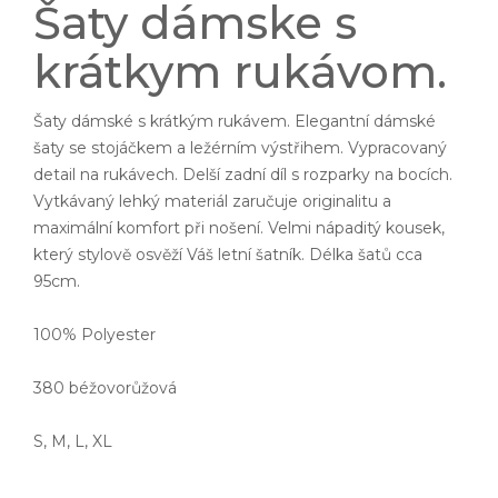
Šaty dámske s
krátkym rukávom.
Šaty dámské s krátkým rukávem. Elegantní dámské
šaty se stojáčkem a ležérním výstřihem. Vypracovaný
detail na rukávech. Delší zadní díl s rozparky na bocích.
Vytkávaný lehký materiál zaručuje originalitu a
maximální komfort při nošení. Velmi nápaditý kousek,
který stylově osvěží Váš letní šatník. Délka šatů cca
95cm.
100% Polyester
380 béžovorůžová
S, M, L, XL