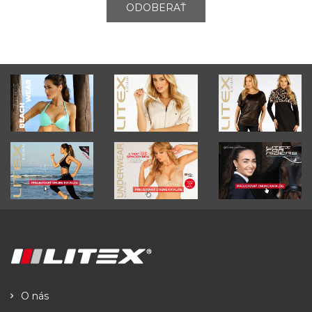
ODOBERAŤ
O nás