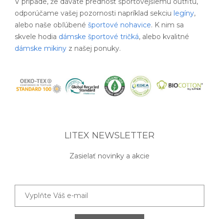
V prípade, že dávate prednosť športovejšiemu outfitu,
odporúčame vašej pozornosti napríklad sekciu
legíny
,
alebo naše obľúbené
športové nohavice
. K nim sa
skvele hodia
dámske športové tričká
, alebo kvalitné
dámske mikiny
z našej ponuky.
LITEX NEWSLETTER
Zasielať novinky a akcie