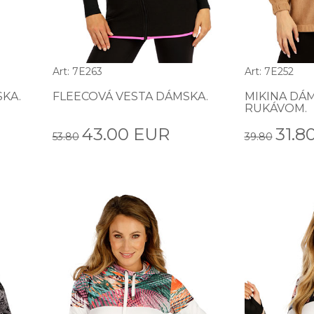
Art: 7E263
Art: 7E252
SKA.
FLEECOVÁ VESTA DÁMSKA.
MIKINA DÁ
RUKÁVOM.
43.00 EUR
31.8
53.80
39.80