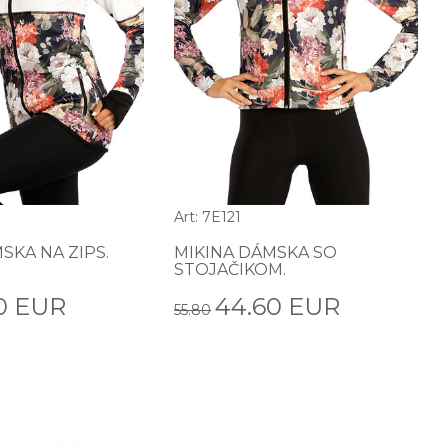
Art: 7E121
SKA NA ZIPS.
MIKINA DÁMSKA SO
STOJAČIKOM.
0 EUR
44.60 EUR
55.80