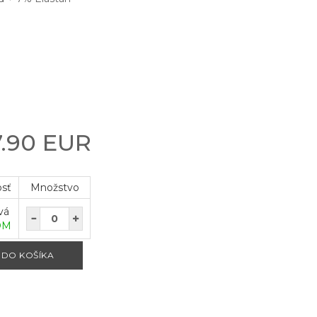
7.90 EUR
osť
Množstvo
vá
OM