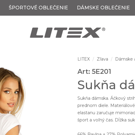
ŠPORTOVÉ OBLEČENIE
DÁMSKE OBLEČENIE
LITEX
Zľava
Dámske a
Art: 5E201
Sukňa d
Sukňa dámska. Áčkový stri
prednom diele. Materiálov
elastanu zaručuje mimoria
šport a voľný čas. Dĺžka su
66% Bavlna + 27% Polyami