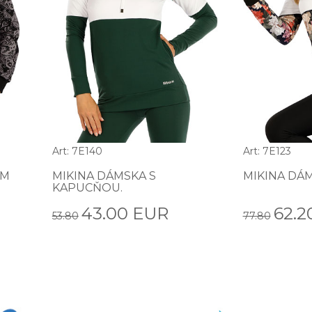
Art: 7E140
Art: 7E123
ÝM
MIKINA DÁMSKA S
MIKINA DÁM
KAPUCŇOU.
43.00 EUR
62.2
53.80
77.80