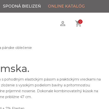
SPODNÁ BIELIZEŇ
ONLINE KATALÓG
0
 pánske oblečenie
ámska.
h s pohodlným elastickým pásom a praktickými vreckami na
é zloženie s vysokým podielom bavlny a prítomnosťou
dne príjemné nosenie. Dokonale kombinovateľný kúsok na
kne približne 47 cm.
d + 7% Elastan