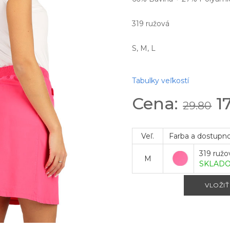
319 ružová
S, M, L
Tabulky veľkostí
Cena:
1
29.80
Veľ.
Farba a dostupn
319 ružo
M
SKLAD