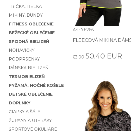
TRIČKA, TIELKA
MIKINY, BUNDY
FITNESS OBLEČENIE
Art: 7E266
BEŽECKÉ OBLEČENIE
FLEECOVÁ MIKINA DÁM
SPODNÁ BIELIZEŇ
NOHAVIČKY
50.40 EUR
63.00
PODPRSENKY
PÁNSKA BIELIZEŇ
TERMOBIELIZEŇ
PYŽAMÁ, NOČNÉ KOŠELE
DETSKÉ OBLEČENIE
DOPLNKY
ČIAPKY A ŠÁLY
ŽUPANY A UTERÁKY
ŠPORTOVÉ OKULIARE