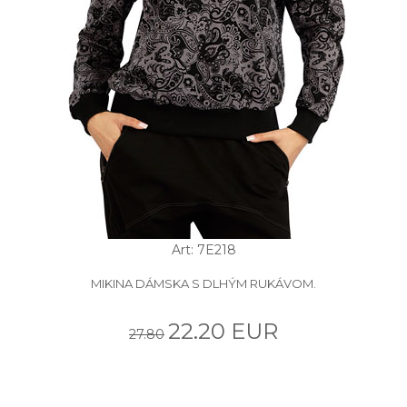
Art: 7E218
MIKINA DÁMSKA S DLHÝM RUKÁVOM.
22.20 EUR
27.80