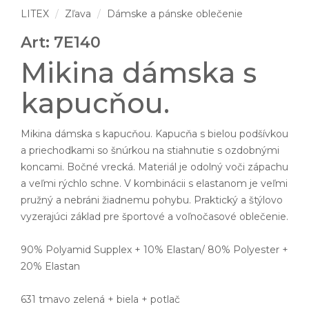
LITEX
Zľava
Dámske a pánske oblečenie
Art: 7E140
Mikina dámska s
kapucňou.
Mikina dámska s kapucňou. Kapucňa s bielou podšívkou
a priechodkami so šnúrkou na stiahnutie s ozdobnými
koncami. Bočné vrecká. Materiál je odolný voči zápachu
a veľmi rýchlo schne. V kombinácii s elastanom je veľmi
pružný a nebráni žiadnemu pohybu. Praktický a štýlovo
vyzerajúci základ pre športové a voľnočasové oblečenie.
90% Polyamid Supplex + 10% Elastan/ 80% Polyester +
20% Elastan
631 tmavo zelená + biela + potlač