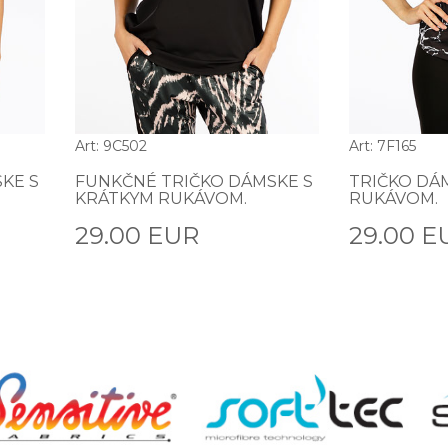
Art: 9C502
Art: 7F165
KE S
FUNKČNÉ TRIČKO DÁMSKE S
TRIČKO DÁ
KRÁTKYM RUKÁVOM.
RUKÁVOM.
29.00 EUR
29.00 E