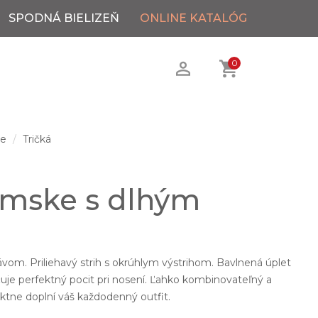
SPODNÁ BIELIZEŇ
ONLINE KATALÓG
0
ie
Tričká
ámske s dlhým
.
vom. Priliehavý strih s okrúhlym výstrihom. Bavlnená úplet
čuje perfektný pocit pri nosení. Ľahko kombinovateľný a
ektne doplní váš každodenný outfit.