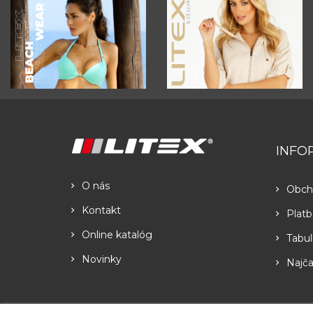
INFO
O nás
Obch
Kontakt
Platb
Online katalóg
Tabul
Novinky
Najča