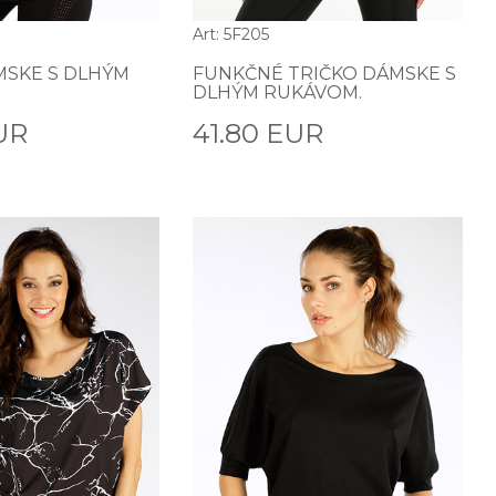
Art: 5F205
MSKE S DLHÝM
FUNKČNÉ TRIČKO DÁMSKE S
DLHÝM RUKÁVOM.
UR
41.80 EUR