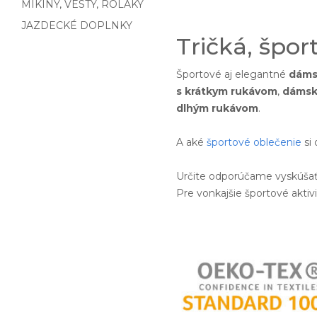
MIKINY, VESTY, ROLÁKY
JAZDECKÉ DOPLNKY
Tričká, špor
Športové aj elegantné
dáms
s krátkym rukávom
,
dámska
dlhým rukávom
.
A aké
športové oblečenie
si 
Určite odporúčame vyskúšať
Pre vonkajšie športové akti