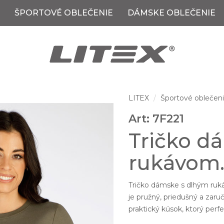
ŠPORTOVÉ OBLEČENIE
DÁMSKE OBLEČENIE
LITEX
Športové oblečen
Art: 7F221
Tričko d
rukávom
Tričko dámske s dlhým ruká
je pružný, priedušný a zaru
praktický kúsok, ktorý perf