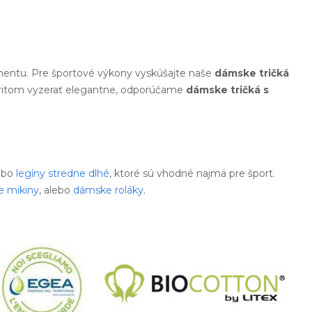
mentu. Pre športové výkony vyskúšajte naše
dámske tričká
e pritom vyzerať elegantne, odporúčame
dámske tričká s
lebo
legíny stredne dlhé
, ktoré sú vhodné najmä pre šport.
 mikiny
, alebo
dámske roláky
.