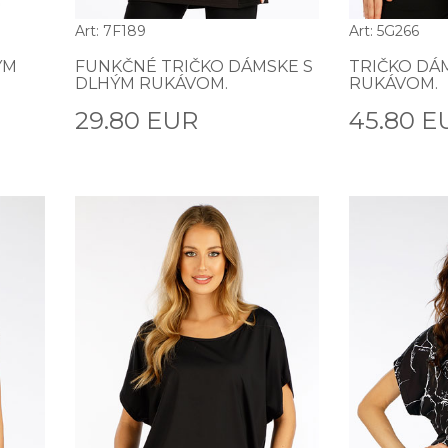
Art: 7F189
Art: 5G266
ÝM
FUNKČNÉ TRIČKO DÁMSKE S
TRIČKO DÁ
DLHÝM RUKÁVOM.
RUKÁVOM.
29.80 EUR
45.80 E