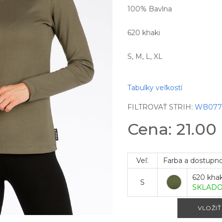
100% Bavlna
620 khaki
S, M, L, XL
Tabulky veľkostí
FILTROVAŤ STRIH:
WB07
Cena: 21.00
Veľ.
Farba a dostupn
620 khak
S
SKLAD