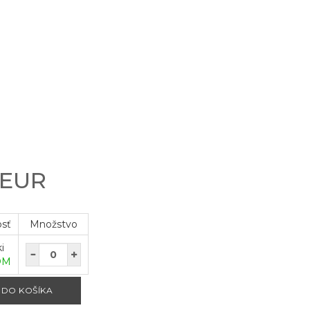
7
 EUR
osť
Množstvo
i
OM