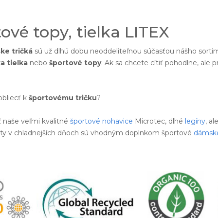
tové topy, tielka LITEX
ke tričká
sú už dlhú dobu neoddeliteľnou súčasťou nášho sorti
 tielka
nebo
športové topy
. Ak sa chcete cítiť pohodlne, al
obliecť k
športovému tričku
?
 naše veľmi kvalitné
športové nohavice
Microtec, dlhé
legíny
, a
vity v chladnejších dňoch sú vhodným doplnkom športové
dámske