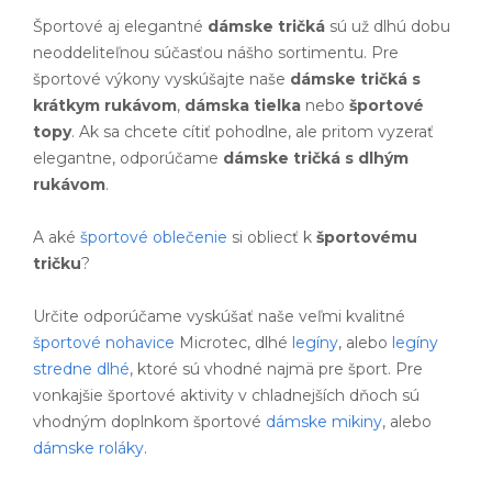
Športové aj elegantné
dámske tričká
sú už dlhú dobu
neoddeliteľnou súčasťou nášho sortimentu. Pre
športové výkony vyskúšajte naše
dámske tričká s
krátkym rukávom
,
dámska tielka
nebo
športové
topy
. Ak sa chcete cítiť pohodlne, ale pritom vyzerať
elegantne, odporúčame
dámske tričká s dlhým
rukávom
.
A aké
športové oblečenie
si obliecť k
športovému
tričku
?
Určite odporúčame vyskúšať naše veľmi kvalitné
športové nohavice
Microtec, dlhé
legíny
, alebo
legíny
stredne dlhé
, ktoré sú vhodné najmä pre šport. Pre
vonkajšie športové aktivity v chladnejších dňoch sú
vhodným doplnkom športové
dámske mikiny
, alebo
dámske roláky
.