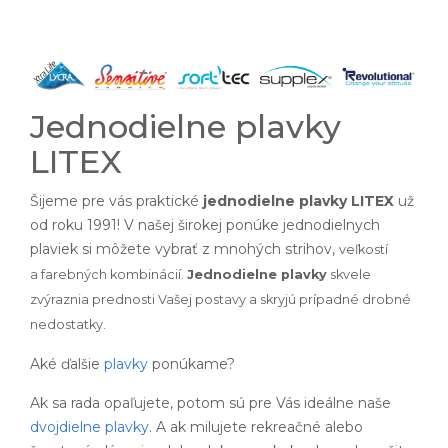
Jednodielne plavky
LITEX
Šijeme pre vás praktické
jednodielne plavky LITEX
už
od roku 1991! V našej širokej ponúke jednodielnych
plaviek si môžete vybrať z mnohých strihov,
veľkostí
a
farebných kombinácií.
Jednodielne plavky
skvele
zvýraznia prednosti Vašej postavy a skryjú prípadné drobné
nedostatky.
Aké ďalšie
plavky
ponúkame?
Ak sa rada opaľujete, potom sú pre Vás ideálne naše
dvojdielne plavky
. A ak milujete rekreačné alebo