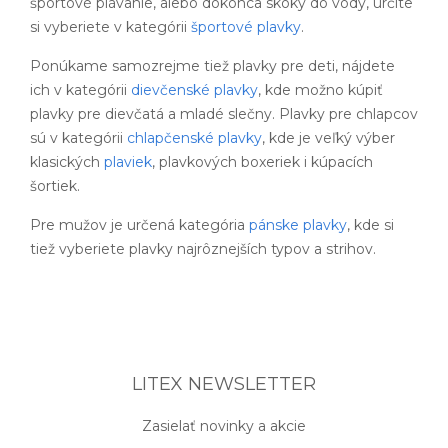
športové plávanie, alebo dokonca skoky do vody, určite
si vyberiete v kategórii
športové plavky
.
Ponúkame samozrejme tiež plavky pre deti, nájdete
ich v kategórii
dievčenské plavky
, kde možno kúpiť
plavky pre dievčatá a mladé slečny. Plavky pre chlapcov
sú v kategórii
chlapčenské plavky
, kde je veľký výber
klasických
plaviek
, plavkových boxeriek i kúpacích
šortiek.
Pre mužov je určená kategória
pánske plavky
, kde si
tiež vyberiete plavky najrôznejších typov a strihov.
LITEX NEWSLETTER
Zasielať novinky a akcie