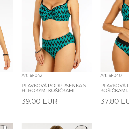
Art: 6F042
Art: 6F040
PLAVKOVÁ PODPRSENKA S
PLAVKOVÁ 
HLBOKÝMI KOŠÍČKAMI.
KOŠÍČKAMI.
39.00 EUR
37.80 E