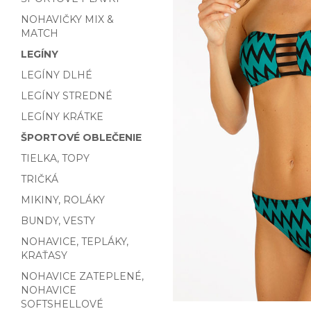
NOHAVIČKY MIX &
MATCH
LEGÍNY
LEGÍNY DLHÉ
LEGÍNY STREDNÉ
LEGÍNY KRÁTKE
ŠPORTOVÉ OBLEČENIE
TIELKA, TOPY
TRIČKÁ
MIKINY, ROLÁKY
BUNDY, VESTY
NOHAVICE, TEPLÁKY,
KRAŤASY
NOHAVICE ZATEPLENÉ,
NOHAVICE
SOFTSHELLOVÉ