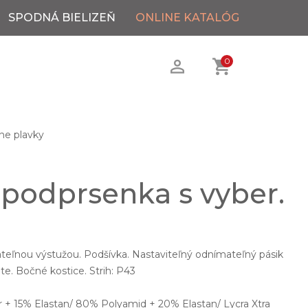
SPODNÁ BIELIZEŇ
ONLINE KATALÓG
0
ne plavky
 podprsenka s vyber.
teľnou výstužou. Podšívka. Nastaviteľný odnímateľný pásik
te. Bočné kostice. Strih: P43
 + 15% Elastan/ 80% Polyamid + 20% Elastan/ Lycra Xtra