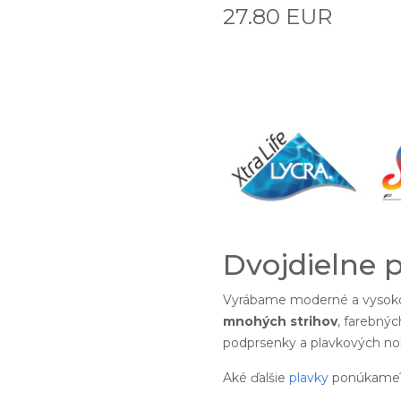
27.80 EUR
Dvojdielne 
Vyrábame moderné a vysoko
mnohých strihov
, farebnýc
podprsenky a plavkových noh
Aké ďalšie
plavky
ponúkame