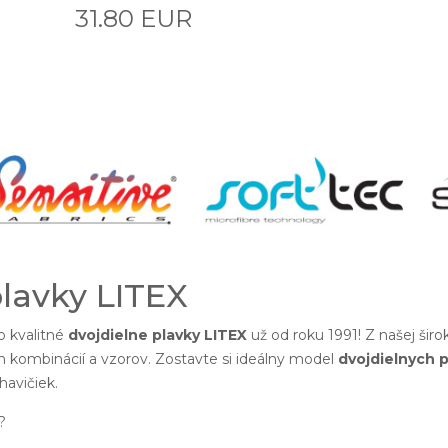
31.80 EUR
plavky LITEX
 kvalitné
dvojdielne plavky LITEX
už od roku 1991! Z našej šir
h kombinácií a vzorov. Zostavte si ideálny model
dvojdielnych p
avičiek.
?