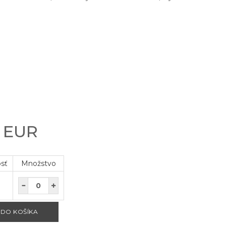
0 EUR
osť
Množstvo