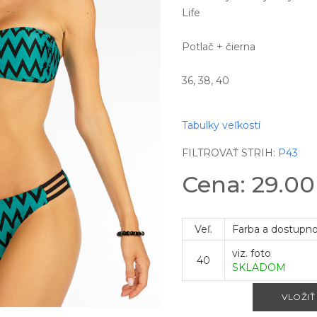
Life
Potlač + čierna
36, 38, 40
Tabulky veľkostí
FILTROVAŤ STRIH:
P43
Cena: 29.0
Veľ.
Farba a dostupn
viz. foto
40
SKLADOM