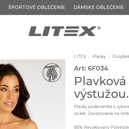
ŠPORTOVÉ OBLEČENIE
DÁMSKE OBLEČENIE
LITEX
Plavky
Dvojdiel
Art: 6F034
Plavková
výstužou.
Plavky podprsenka s vybera
za krk. Zaväzovanie na chrb
85% Recyklovaný Polyester