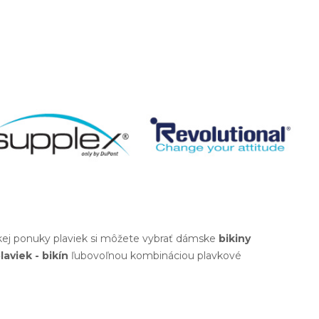
okej ponuky plaviek si môžete vybrať dámske
bikiny
laviek - bikín
ľubovoľnou kombináciou plavkové