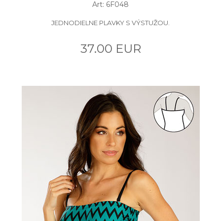
Art: 6F048
JEDNODIELNE PLAVKY S VÝSTUŽOU.
37.00 EUR