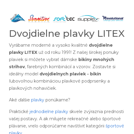
Dvojdielne plavky LITEX
Vyrábame moderné a vysoko kvalitné
dvojdielne
plavky LITEX
už od roku 1991! Z našej širokej ponuky
plaviek si môžete vybrať dámske
bikiny mnohých
strihov
, farebných kombinácií a vzorov. Zostavte si
ideálny model
dvojdielnych plaviek - bikín
ľubovoľnou kombináciou plavkové podprsenky a
plavkových nohavičiek.
Aké ďalšie
plavky
ponúkame?
Praktické
jednodielne plavky
skvele zvýraznia prednosti
vašej postavy. A ak milujete rekreačné alebo športové
plávanie, vrelo odporúčame navštíviť kategórii
športové
plavky
.