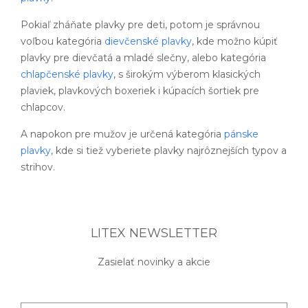
Pokiaľ zháňate plavky pre deti, potom je správnou
voľbou kategória
dievčenské plavky
, kde možno kúpiť
plavky pre dievčatá a mladé slečny, alebo kategória
chlapčenské plavky
, s širokým výberom klasických
plaviek, plavkových boxeriek i kúpacích šortiek pre
chlapcov.
A napokon pre mužov je určená kategória
pánske
plavky
, kde si tiež vyberiete plavky najrôznejších typov a
strihov.
LITEX NEWSLETTER
Zasielať novinky a akcie