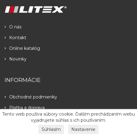
O nás
Kontakt
Online katalóg
Novinky
INFORMÁCIE
Obchodné podmienky
Platba a doprava
Tento web používa súbory cookie. Ďalším prechádzaním webu
Tabulky veľkostí
vyjadrujete súhlas s ich používaním.
Najčastejšie kladené otázky
Súhlasím
Nastavenie