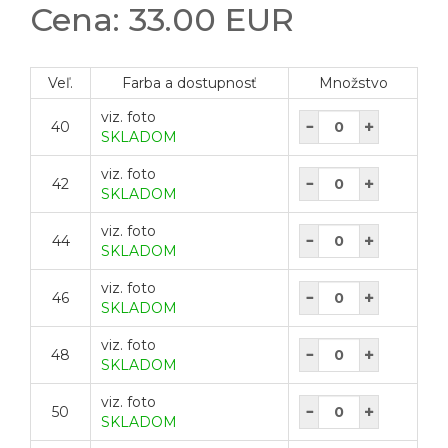
Cena: 33.00 EUR
Veľ.
Farba a dostupnosť
Množstvo
viz. foto
40
SKLADOM
viz. foto
42
SKLADOM
viz. foto
44
SKLADOM
viz. foto
46
SKLADOM
viz. foto
48
SKLADOM
viz. foto
50
SKLADOM