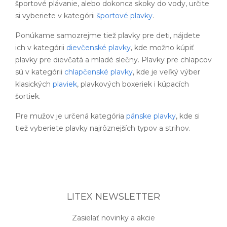
športové plávanie, alebo dokonca skoky do vody, určite
si vyberiete v kategórii
športové plavky
.
Ponúkame samozrejme tiež plavky pre deti, nájdete
ich v kategórii
dievčenské plavky
, kde možno kúpiť
plavky pre dievčatá a mladé slečny. Plavky pre chlapcov
sú v kategórii
chlapčenské plavky
, kde je veľký výber
klasických
plaviek
, plavkových boxeriek i kúpacích
šortiek.
Pre mužov je určená kategória
pánske plavky
, kde si
tiež vyberiete plavky najrôznejších typov a strihov.
LITEX NEWSLETTER
Zasielať novinky a akcie