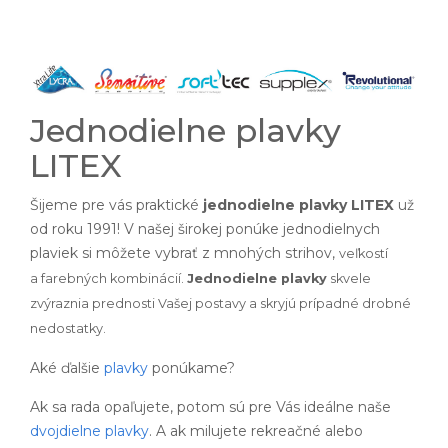
Jednodielne plavky
LITEX
Šijeme pre vás praktické
jednodielne plavky LITEX
už
od roku 1991! V našej širokej ponúke jednodielnych
plaviek si môžete vybrať z mnohých strihov,
veľkostí
a
farebných kombinácií.
Jednodielne plavky
skvele
zvýraznia prednosti Vašej postavy a skryjú prípadné drobné
nedostatky.
Aké ďalšie
plavky
ponúkame?
Ak sa rada opaľujete, potom sú pre Vás ideálne naše
dvojdielne plavky
. A ak milujete rekreačné alebo