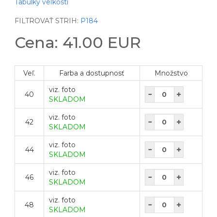
Tabulky veľkostí
FILTROVAŤ STRIH:
P184
Cena: 41.00 EUR
Veľ.
Farba a dostupnosť
Množstvo
viz. foto
40
SKLADOM
viz. foto
42
SKLADOM
viz. foto
44
SKLADOM
viz. foto
46
SKLADOM
viz. foto
48
SKLADOM