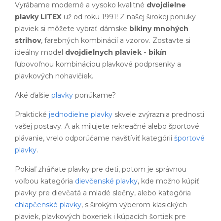
Vyrábame moderné a vysoko kvalitné
dvojdielne
plavky LITEX
už od roku 1991! Z našej širokej ponuky
plaviek si môžete vybrať dámske
bikiny mnohých
strihov
, farebných kombinácií a vzorov. Zostavte si
ideálny model
dvojdielnych plaviek - bikín
ľubovoľnou kombináciou plavkové podprsenky a
plavkových nohavičiek.
Aké ďalšie
plavky
ponúkame?
Praktické
jednodielne plavky
skvele zvýraznia prednosti
vašej postavy. A ak milujete rekreačné alebo športové
plávanie, vrelo odporúčame navštíviť kategórii
športové
plavky
.
Pokiaľ zháňate plavky pre deti, potom je správnou
voľbou kategória
dievčenské plavky
, kde možno kúpiť
plavky pre dievčatá a mladé slečny, alebo kategória
chlapčenské plavky
, s širokým výberom klasických
plaviek, plavkových boxeriek i kúpacích šortiek pre