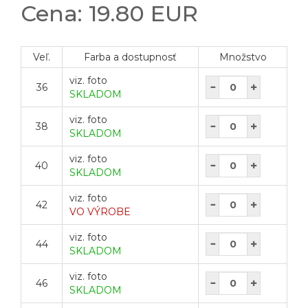
Cena: 19.80 EUR
Veľ.
Farba a dostupnosť
Množstvo
viz. foto
36
SKLADOM
viz. foto
38
SKLADOM
viz. foto
40
SKLADOM
viz. foto
42
VO VÝROBE
viz. foto
44
SKLADOM
viz. foto
46
SKLADOM