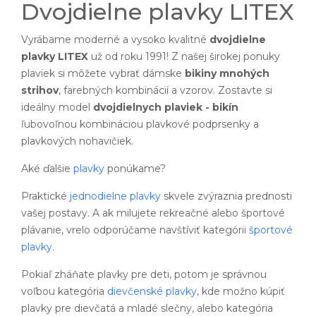
Dvojdielne plavky LITEX
Vyrábame moderné a vysoko kvalitné
dvojdielne
plavky LITEX
už od roku 1991! Z našej širokej ponuky
plaviek si môžete vybrať dámske
bikiny mnohých
strihov
, farebných kombinácií a vzorov. Zostavte si
ideálny model
dvojdielnych plaviek - bikín
ľubovoľnou kombináciou plavkové podprsenky a
plavkových nohavičiek.
Aké ďalšie
plavky
ponúkame?
Praktické
jednodielne plavky
skvele zvýraznia prednosti
vašej postavy. A ak milujete rekreačné alebo športové
plávanie, vrelo odporúčame navštíviť kategórii
športové
plavky
.
Pokiaľ zháňate plavky pre deti, potom je správnou
voľbou kategória
dievčenské plavky
, kde možno kúpiť
plavky pre dievčatá a mladé slečny, alebo kategória