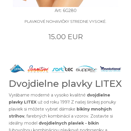
Art: 6G280
PLAVKOVÉ NOHAVIČKY STREDNE VYSOKÉ.
15.00 EUR
Dvojdielne plavky LITEX
Vyrábame moderné a vysoko kvalitné
dvojdielne
plavky LITEX
už od roku 1991! Z našej širokej ponuky
plaviek si môžete vybrať dámske
bikiny mnohých
strihov
, farebných kombinácií a vzorov. Zostavte si
ideálny model
dvojdielnych plaviek - bikín
ľubovoľnou kombináciou plavkové podprsenky a