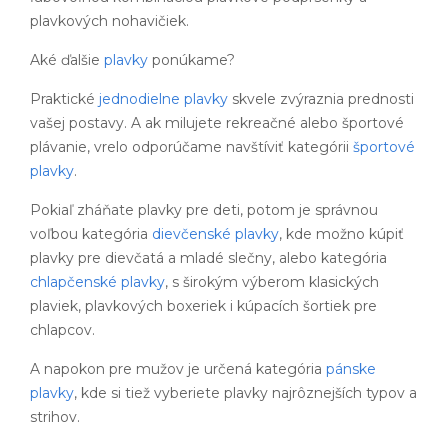
plavkových nohavičiek.
Aké ďalšie
plavky
ponúkame?
Praktické
jednodielne plavky
skvele zvýraznia prednosti
vašej postavy. A ak milujete rekreačné alebo športové
plávanie, vrelo odporúčame navštíviť kategórii
športové
plavky
.
Pokiaľ zháňate plavky pre deti, potom je správnou
voľbou kategória
dievčenské plavky
, kde možno kúpiť
plavky pre dievčatá a mladé slečny, alebo kategória
chlapčenské plavky
, s širokým výberom klasických
plaviek, plavkových boxeriek i kúpacích šortiek pre
chlapcov.
A napokon pre mužov je určená kategória
pánske
plavky
, kde si tiež vyberiete plavky najrôznejších typov a
strihov.