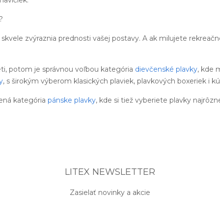
?
skvele zvýraznia prednosti vašej postavy. A ak milujete rekreač
eti, potom je správnou voľbou kategória
dievčenské plavky
, kde 
y
, s širokým výberom klasických plaviek, plavkových boxeriek i kú
ená kategória
pánske plavky
, kde si tiež vyberiete plavky najrôzn
LITEX NEWSLETTER
Zasielať novinky a akcie