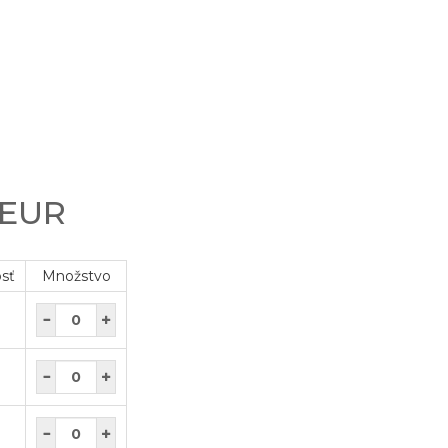
 EUR
osť
Množstvo