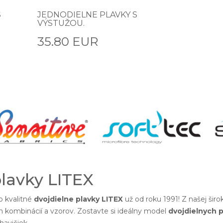
S
JEDNODIELNE PLAVKY S
VÝSTUŽOU.
35.80 EUR
plavky LITEX
 kvalitné
dvojdielne plavky LITEX
už od roku 1991! Z našej šir
h kombinácií a vzorov. Zostavte si ideálny model
dvojdielnych p
avičiek.