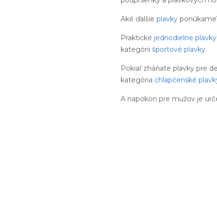
Aké ďalšie
plavky
ponúkame
Praktické
jednodielne plavky
kategórii
športové plavky
.
Pokiaľ zháňate plavky pre d
kategória
chlapčenské plavk
A napokon pre mužov je urč