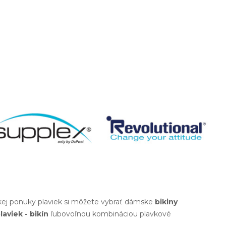
okej ponuky plaviek si môžete vybrať dámske
bikiny
laviek - bikín
ľubovoľnou kombináciou plavkové