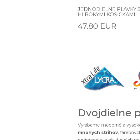
JEDNODIELNE PLAVKY 
HLBOKÝMI KOŠÍČKAMI.
47.80 EUR
Dvojdielne 
Vyrábame moderné a vysoko
mnohých strihov
, farebnýc
podprsenky a plavkových noh