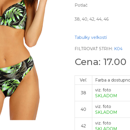
Potlač
38, 40, 42, 44, 46
Tabulky veľkostí
FILTROVAŤ STRIH:
K04
Cena: 17.00
Veľ.
Farba a dostupn
viz. foto
38
SKLADOM
viz. foto
40
SKLADOM
viz. foto
42
SKLADOM