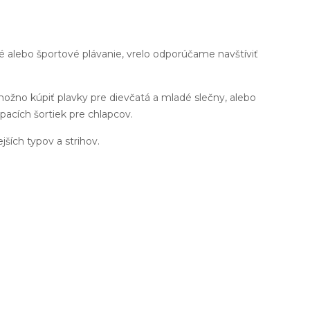
né alebo športové plávanie, vrelo odporúčame navštíviť
možno kúpiť plavky pre dievčatá a mladé slečny, alebo
pacích šortiek pre chlapcov.
ejších typov a strihov.