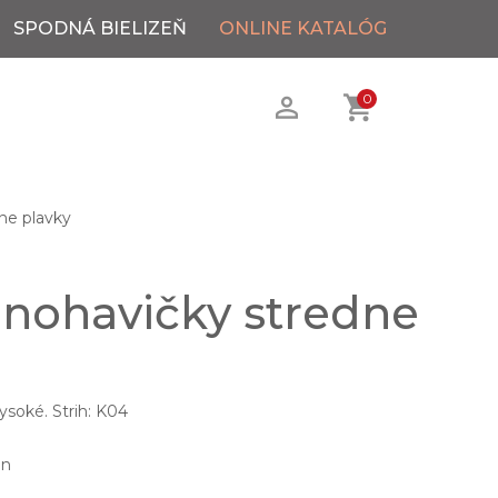
SPODNÁ BIELIZEŇ
ONLINE KATALÓG
0
ne plavky
 nohavičky stredne
ysoké. Strih: K04
an