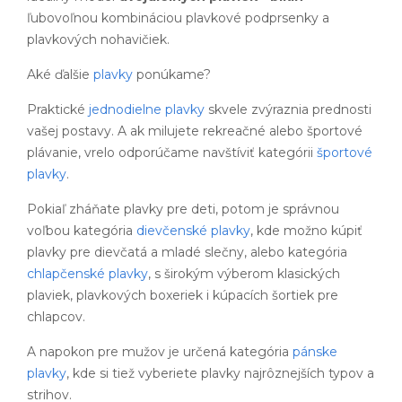
ľubovoľnou kombináciou plavkové podprsenky a
plavkových nohavičiek.
Aké ďalšie
plavky
ponúkame?
Praktické
jednodielne plavky
skvele zvýraznia prednosti
vašej postavy. A ak milujete rekreačné alebo športové
plávanie, vrelo odporúčame navštíviť kategórii
športové
plavky
.
Pokiaľ zháňate plavky pre deti, potom je správnou
voľbou kategória
dievčenské plavky
, kde možno kúpiť
plavky pre dievčatá a mladé slečny, alebo kategória
chlapčenské plavky
, s širokým výberom klasických
plaviek, plavkových boxeriek i kúpacích šortiek pre
chlapcov.
A napokon pre mužov je určená kategória
pánske
plavky
, kde si tiež vyberiete plavky najrôznejších typov a
strihov.