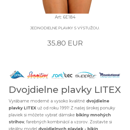
Art: 6E184
JEDNODIELNE PLAVKY S VÝSTUŽOU.
35.80 EUR
Dvojdielne plavky LITEX
Vyrábame moderné a vysoko kvalitné
dvojdielne
plavky LITEX
už od roku 1991! Z našej širokej ponuky
plaviek si môžete vybrať dámske
bikiny mnohých
strihov
, farebných kombinácií a vzorov. Zostavte si
ideálny model
dvojdielnych plaviek - bikín