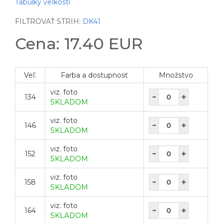
Tabulky veľkostí
FILTROVAŤ STRIH:
DK41
Cena: 17.40 EUR
Veľ.
Farba a dostupnosť
Množstvo
viz. foto
134
SKLADOM
viz. foto
146
SKLADOM
viz. foto
152
SKLADOM
viz. foto
158
SKLADOM
viz. foto
164
SKLADOM