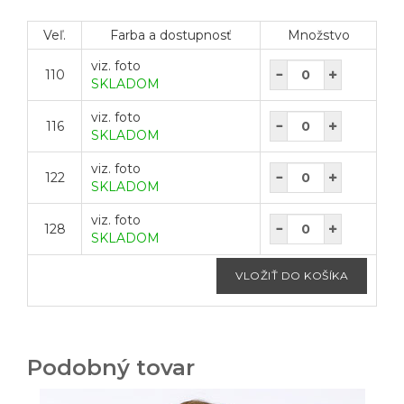
Veľ.
Farba a dostupnosť
Množstvo
viz. foto
110
SKLADOM
viz. foto
116
SKLADOM
viz. foto
122
SKLADOM
viz. foto
128
SKLADOM
Podobný tovar