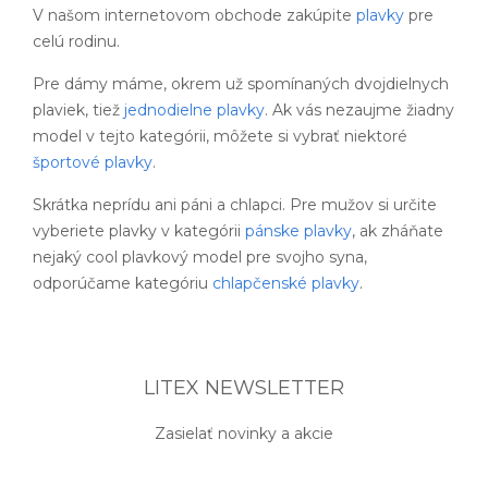
V našom internetovom obchode zakúpite
plavky
pre
celú rodinu.
Pre dámy máme, okrem už spomínaných dvojdielnych
plaviek, tiež
jednodielne plavky
. Ak vás nezaujme žiadny
model v tejto kategórii, môžete si vybrať niektoré
športové plavky
.
Skrátka neprídu ani páni a chlapci. Pre mužov si určite
vyberiete plavky v kategórii
pánske plavky
, ak zháňate
nejaký cool plavkový model pre svojho syna,
odporúčame kategóriu
chlapčenské plavky
.
LITEX NEWSLETTER
Zasielať novinky a akcie