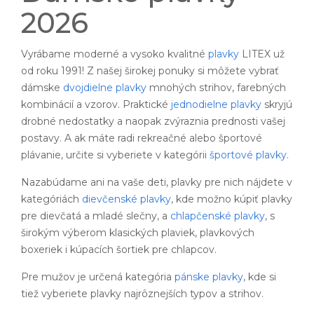
2026
Vyrábame moderné a vysoko kvalitné
plavky
LITEX už
od roku 1991! Z našej širokej ponuky si môžete vybrať
dámske
dvojdielne plavky
mnohých strihov, farebných
kombinácií a vzorov. Praktické
jednodielne plavky
skryjú
drobné nedostatky a naopak zvýraznia prednosti vašej
postavy. A ak máte radi rekreačné alebo športové
plávanie, určite si vyberiete v kategórii
športové plavky
.
Nazabúdame ani na vaše deti, plavky pre nich nájdete v
kategóriách
dievčenské plavky
, kde možno kúpiť plavky
pre dievčatá a mladé slečny, a
chlapčenské plavky
, s
širokým výberom klasických plaviek, plavkových
boxeriek i kúpacích šortiek pre chlapcov.
Pre mužov je určená kategória
pánske plavky
, kde si
tiež vyberiete plavky najrôznejších typov a strihov.