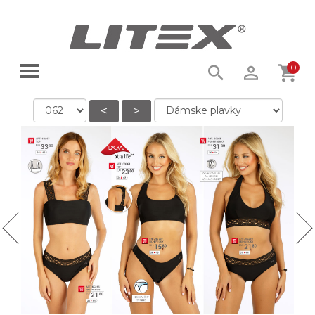
0
<
>