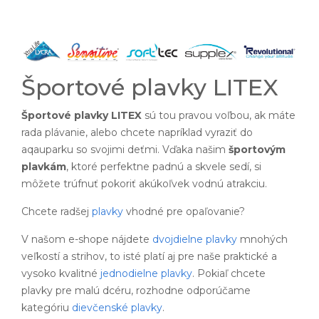
Športové plavky LITEX
Športové plavky LITEX
sú tou pravou voľbou, ak máte
rada plávanie, alebo chcete napríklad vyraziť do
aqauparku so svojimi deťmi. Vďaka našim
športovým
plavkám
, ktoré perfektne padnú a skvele sedí, si
môžete trúfnuť pokoriť akúkoľvek vodnú atrakciu.
Chcete radšej
plavky
vhodné pre opaľovanie?
V našom e-shope nájdete
dvojdielne plavky
mnohých
veľkostí a strihov, to isté platí aj pre naše praktické a
vysoko kvalitné
jednodielne plavky
. Pokiaľ chcete
plavky pre malú dcéru, rozhodne odporúčame
kategóriu
dievčenské plavky
.