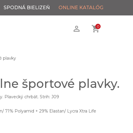
SPODNÁ BIELIZEŇ
ONLINE KATALÓG
0
é plavky
lne športové plavky.
. Plavecký chrbát. Strih: J09
/ 71% Polyamid + 29% Elastan/ Lycra Xtra Life