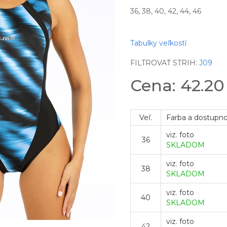
36, 38, 40, 42, 44, 46
Tabulky veľkostí
FILTROVAŤ STRIH:
J09
Cena: 42.2
Veľ.
Farba a dostupn
viz. foto
36
SKLADOM
viz. foto
38
SKLADOM
viz. foto
40
SKLADOM
viz. foto
42