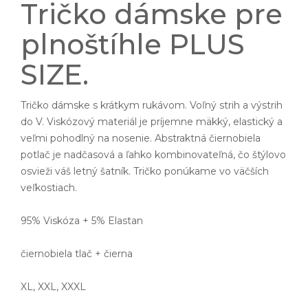
Tričko dámske pre
plnoštíhle PLUS
SIZE.
Tričko dámske s krátkym rukávom. Voľný strih a výstrih
do V. Viskózový materiál je príjemne mäkký, elastický a
veľmi pohodlný na nosenie. Abstraktná čiernobiela
potlač je nadčasová a ľahko kombinovateľná, čo štýlovo
osvieži váš letný šatník. Tričko ponúkame vo väčších
veľkostiach.
95% Viskóza + 5% Elastan
čiernobiela tlač + čierna
XL, XXL, XXXL