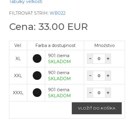
Tabulky veľkostí
FILTROVAŤ STRIH:
WB022
Cena: 33.00 EUR
Veľ.
Farba a dostupnosť
Množstvo
901 čierna
XL
SKLADOM
901 čierna
XXL
SKLADOM
901 čierna
XXXL
SKLADOM