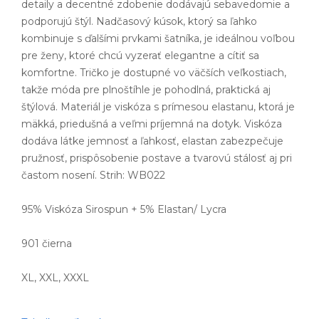
detaily a decentné zdobenie dodávajú sebavedomie a
podporujú štýl. Nadčasový kúsok, ktorý sa ľahko
kombinuje s ďalšími prvkami šatníka, je ideálnou voľbou
pre ženy, ktoré chcú vyzerať elegantne a cítiť sa
komfortne. Tričko je dostupné vo väčších veľkostiach,
takže móda pre plnoštíhle je pohodlná, praktická aj
štýlová. Materiál je viskóza s prímesou elastanu, ktorá je
mäkká, priedušná a veľmi príjemná na dotyk. Viskóza
dodáva látke jemnosť a ľahkosť, elastan zabezpečuje
pružnosť, prispôsobenie postave a tvarovú stálosť aj pri
častom nosení. Strih: WB022
95% Viskóza Sirospun + 5% Elastan/ Lycra
901 čierna
XL, XXL, XXXL