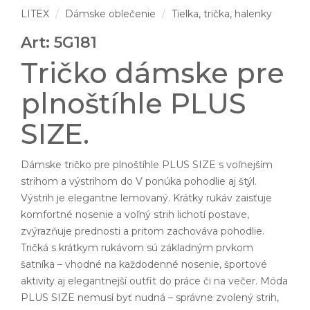
LITEX
Dámske oblečenie
Tielka, trička, halenky
Art: 5G181
Tričko dámske pre
plnoštíhle PLUS
SIZE.
Dámske tričko pre plnoštíhle PLUS SIZE s voľnejším
strihom a výstrihom do V ponúka pohodlie aj štýl.
Výstrih je elegantne lemovaný. Krátky rukáv zaisťuje
komfortné nosenie a voľný strih lichotí postave,
zvýrazňuje prednosti a pritom zachováva pohodlie.
Tričká s krátkym rukávom sú základným prvkom
šatníka – vhodné na každodenné nosenie, športové
aktivity aj elegantnejší outfit do práce či na večer. Móda
PLUS SIZE nemusí byť nudná – správne zvolený strih,