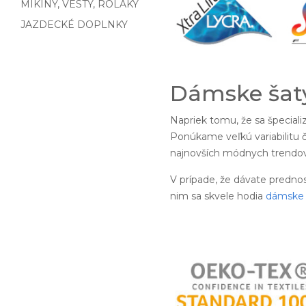
MIKINY, VESTY, ROLÁKY
JAZDECKÉ DOPLNKY
Dámske šaty
Napriek tomu, že sa špecial
Ponúkame veľkú variabilitu č
najnovších módnych trendov.
V prípade, že dávate predno
nim sa skvele hodia
dámske 