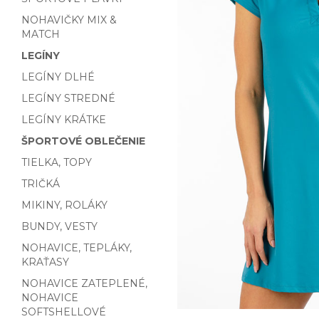
NOHAVIČKY MIX &
MATCH
LEGÍNY
LEGÍNY DLHÉ
LEGÍNY STREDNÉ
LEGÍNY KRÁTKE
ŠPORTOVÉ OBLEČENIE
TIELKA, TOPY
TRIČKÁ
MIKINY, ROLÁKY
BUNDY, VESTY
NOHAVICE, TEPLÁKY,
KRAŤASY
NOHAVICE ZATEPLENÉ,
NOHAVICE
SOFTSHELLOVÉ