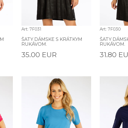
Art: 7F031
Art: 7F030
YM
ŠATY DÁMSKE S KRÁTKYM
ŠATY DÁMS
RUKÁVOM.
RUKÁVOM.
35.00 EUR
31.80 E