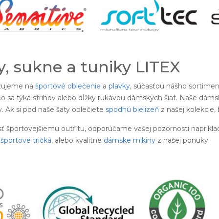
, sukne a tuniky LITEX
izujeme na
športové oblečenie
a
plavky
, súčasťou nášho sortimen
o sa týka strihov alebo dĺžky rukávou dámskych šiat. Naše dámsk
 Ak si pod naše šaty oblečiete
spodnú bielizeň
z našej kolekcie,
sť športovejšiemu outfitu, odporúčame vašej pozornosti napríkla
športové tričká
, alebo kvalitné
dámske mikiny
z našej ponuky.