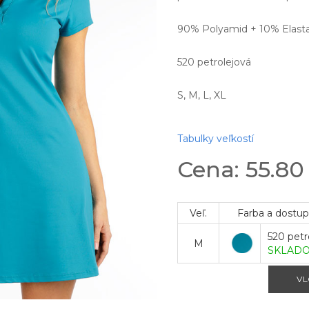
90% Polyamid + 10% Elasta
520 petrolejová
S, M, L, XL
Tabulky veľkostí
Cena: 55.8
Veľ.
Farba a dostu
520 petr
M
SKLAD