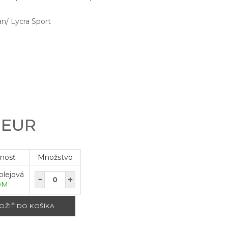
n/ Lycra Sport
0 EUR
pnosť
Množstvo
olejová
OM