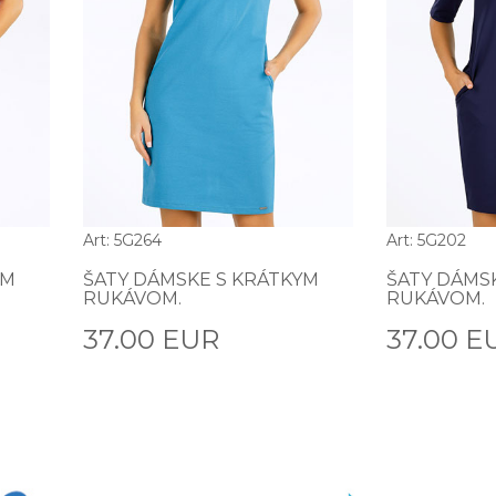
Art: 5G264
Art: 5G202
YM
ŠATY DÁMSKE S KRÁTKYM
ŠATY DÁMS
RUKÁVOM.
RUKÁVOM.
37.00 EUR
37.00 E