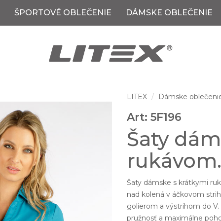
ŠPORTOVÉ OBLEČENIE
DÁMSKE OBLEČENIE
LITEX
Dámske oblečeni
Art: 5F196
Šaty dám
rukávom
Šaty dámske s krátkymi ru
nad kolená v áčkovom strihu
golierom a výstrihom do V.
pružnosť a maximálne pohodl