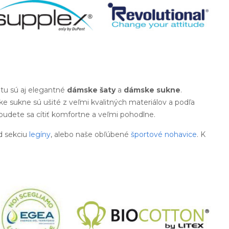
tu sú aj elegantné
dámske šaty
a
dámske sukne
.
e sukne sú ušité z veľmi kvalitných materiálov a podľa
 budete sa cítiť komfortne a veľmi pohodlne.
d sekciu
legíny
, alebo naše obľúbené
športové nohavice
. K