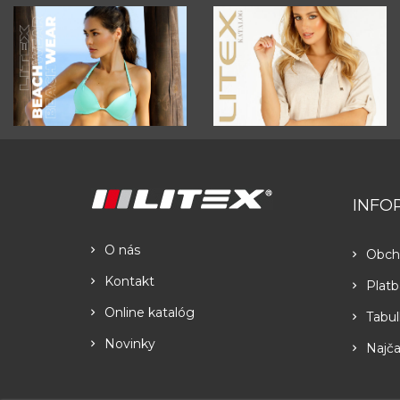
INFO
O nás
Obch
Kontakt
Platb
Online katalóg
Tabul
Novinky
Najča