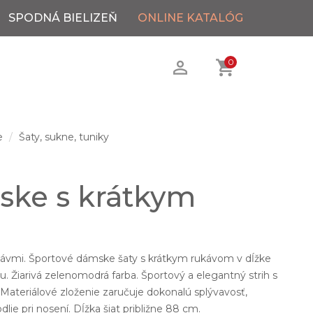
SPODNÁ BIELIZEŇ
ONLINE KATALÓG
0
e
Šaty, sukne, tuniky
ske s krátkym
.
kávmi. Športové dámske šaty s krátkym rukávom v dĺžke
. Žiarivá zelenomodrá farba. Športový a elegantný strih s
 Materiálové zloženie zaručuje dokonalú splývavosť,
ie pri nosení. Dĺžka šiat približne 88 cm.