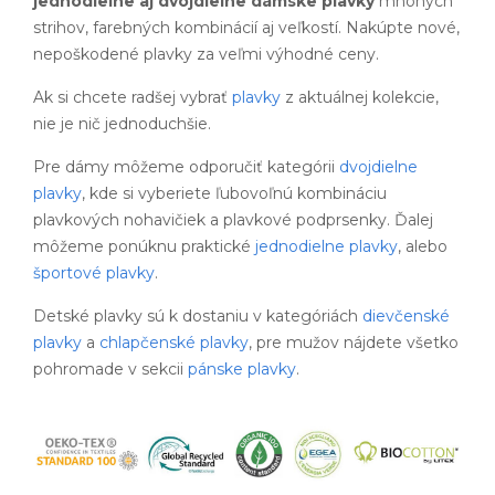
jednodielne aj dvojdielne dámske plavky
mnohých
strihov, farebných kombinácií aj veľkostí. Nakúpte nové,
nepoškodené plavky za veľmi výhodné ceny.
Ak si chcete radšej vybrať
plavky
z aktuálnej kolekcie,
nie je nič jednoduchšie.
Pre dámy môžeme odporučiť kategórii
dvojdielne
plavky
, kde si vyberiete ľubovoľnú kombináciu
plavkových nohavičiek a plavkové podprsenky. Ďalej
môžeme ponúknu praktické
jednodielne plavky
, alebo
športové plavky
.
Detské plavky sú k dostaniu v kategóriách
dievčenské
plavky
a
chlapčenské plavky
, pre mužov nájdete všetko
pohromade v sekcii
pánske plavky
.