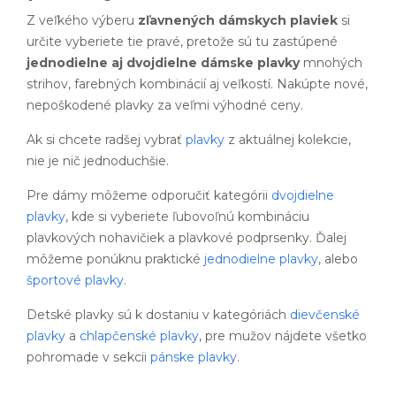
Z veľkého výberu
zľavnených dámskych plaviek
si
určite vyberiete tie pravé, pretože sú tu zastúpené
jednodielne aj dvojdielne dámske plavky
mnohých
strihov, farebných kombinácií aj veľkostí. Nakúpte nové,
nepoškodené plavky za veľmi výhodné ceny.
Ak si chcete radšej vybrať
plavky
z aktuálnej kolekcie,
nie je nič jednoduchšie.
Pre dámy môžeme odporučiť kategórii
dvojdielne
plavky
, kde si vyberiete ľubovoľnú kombináciu
plavkových nohavičiek a plavkové podprsenky. Ďalej
môžeme ponúknu praktické
jednodielne plavky
, alebo
športové plavky
.
Detské plavky sú k dostaniu v kategóriách
dievčenské
plavky
a
chlapčenské plavky
, pre mužov nájdete všetko
pohromade v sekcii
pánske plavky
.