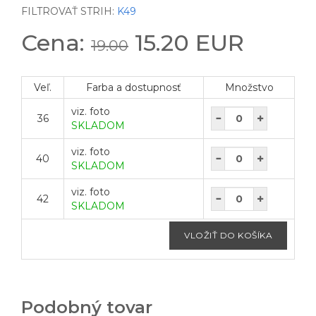
FILTROVAŤ STRIH:
K49
Cena:
15.20 EUR
19.00
Veľ.
Farba a dostupnosť
Množstvo
viz. foto
36
SKLADOM
viz. foto
40
SKLADOM
viz. foto
42
SKLADOM
Podobný tovar