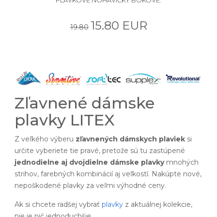
15.80 EUR
19.80
Zľavnené dámske
plavky LITEX
Z veľkého výberu
zľavnených dámskych plaviek
si
určite vyberiete tie pravé, pretože sú tu zastúpené
jednodielne aj dvojdielne dámske plavky
mnohých
strihov, farebných kombinácií aj veľkostí. Nakúpte nové,
nepoškodené plavky za veľmi výhodné ceny.
Ak si chcete radšej vybrať
plavky
z aktuálnej kolekcie,
nie je nič jednoduchšie.