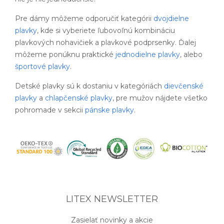
Pre dámy môžeme odporučiť kategórii
dvojdielne
plavky
, kde si vyberiete ľubovoľnú kombináciu
plavkových nohavičiek a plavkové podprsenky. Ďalej
môžeme ponúknu praktické
jednodielne plavky
, alebo
športové plavky
.
Detské plavky sú k dostaniu v kategóriách
dievčenské
plavky
a
chlapčenské plavky
, pre mužov nájdete všetko
pohromade v sekcii
pánske plavky
.
LITEX NEWSLETTER
Zasielať novinky a akcie