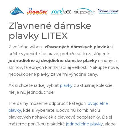
Zľavnené dámske
plavky LITEX
Z veľkého výberu
zľavnených dámskych plaviek
si
určite vyberiete tie pravé, pretože sú tu zastúpené
jednodielne aj dvojdielne dámske plavky
mnohých
strihov, farebných kombinácií aj veľkostí. Nakúpte nové,
nepoškodené plavky za veľmi výhodné ceny.
Ak si chcete radšej vybrať
plavky
z aktuálnej kolekcie,
nie je nič jednoduchšie.
Pre dámy môžeme odporučiť kategórii
dvojdielne
plavky
, kde si vyberiete ľubovoľnú kombináciu
plavkových nohavičiek a plavkové podprsenky. Ďalej
môžeme ponúknu praktické
jednodielne plavky
, alebo