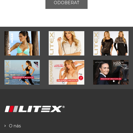
ODOBERAŤ
O nás