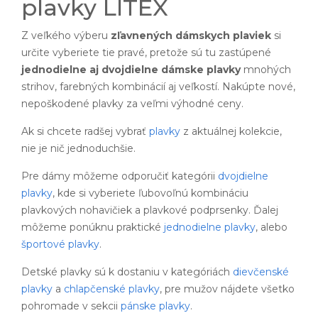
plavky LITEX
Z veľkého výberu
zľavnených dámskych plaviek
si
určite vyberiete tie pravé, pretože sú tu zastúpené
jednodielne aj dvojdielne dámske plavky
mnohých
strihov, farebných kombinácií aj veľkostí. Nakúpte nové,
nepoškodené plavky za veľmi výhodné ceny.
Ak si chcete radšej vybrať
plavky
z aktuálnej kolekcie,
nie je nič jednoduchšie.
Pre dámy môžeme odporučiť kategórii
dvojdielne
plavky
, kde si vyberiete ľubovoľnú kombináciu
plavkových nohavičiek a plavkové podprsenky. Ďalej
môžeme ponúknu praktické
jednodielne plavky
, alebo
športové plavky
.
Detské plavky sú k dostaniu v kategóriách
dievčenské
plavky
a
chlapčenské plavky
, pre mužov nájdete všetko
pohromade v sekcii
pánske plavky
.