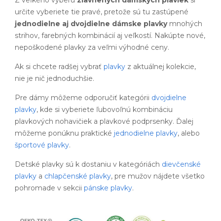
Z veľkého výberu
zľavnených dámskych plaviek
si
určite vyberiete tie pravé, pretože sú tu zastúpené
jednodielne aj dvojdielne dámske plavky
mnohých
strihov, farebných kombinácií aj veľkostí. Nakúpte nové,
nepoškodené plavky za veľmi výhodné ceny.
Ak si chcete radšej vybrať
plavky
z aktuálnej kolekcie,
nie je nič jednoduchšie.
Pre dámy môžeme odporučiť kategórii
dvojdielne
plavky
, kde si vyberiete ľubovoľnú kombináciu
plavkových nohavičiek a plavkové podprsenky. Ďalej
môžeme ponúknu praktické
jednodielne plavky
, alebo
športové plavky
.
Detské plavky sú k dostaniu v kategóriách
dievčenské
plavky
a
chlapčenské plavky
, pre mužov nájdete všetko
pohromade v sekcii
pánske plavky
.