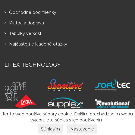
Obchodné podmienky
Platba a doprava
Tabulky veľkostí
Najčastejšie kladené otázky
LITEX TECHNOLOGY
Tento web používa súbory cookie. Ďalším prechádzaním webu
vyjadrujete súhlas s ich používaním.
Súhlasím
Nastavenie
Copyright
2026
LITEX
. All Rights Reserved.