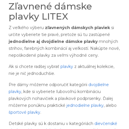
Zľavnené dámske
plavky LITEX
Z veľkého výberu
zľavnených dámskych plaviek
si
určite vyberiete tie pravé, pretože sú tu zastúpené
jednodielne aj dvojdielne dámske plavky
mnohých
strihov, farebných kombinácií aj veľkostí. Nakúpte nové,
nepoškodené plavky za veľmi výhodné ceny.
Ak si chcete radšej vybrať
plavky
z aktuálnej kolekcie,
nie je nič jednoduchšie.
Pre dámy môžeme odporučiť kategórii
dvojdielne
plavky
, kde si vyberiete ľubovoľnú kombináciu
plavkových nohavičiek a plavkové podprsenky. Ďalej
môžeme ponúknu praktické
jednodielne plavky
, alebo
športové plavky
.
Detské plavky sú k dostaniu v kategóriách
dievčenské