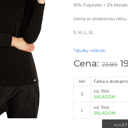
95% Polyester + 3% Metalic
čierna so striebornou niťou
S, M, L, XL
Tabulky veľkostí
Cena:
1
23.80
Veľ.
Farba a dostupn
viz. foto
S
SKLADOM
viz. foto
L
SKLADOM