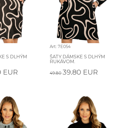
Art: 7E054
KE S DLHÝM
ŠATY DÁMSKE S DLHÝM
RUKÁVOM.
0 EUR
39.80 EUR
49.80