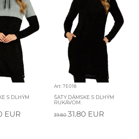
Art: 7E018
KE S DLHÝM
ŠATY DÁMSKE S DLHÝM
RUKÁVOM.
0 EUR
31.80 EUR
39.80