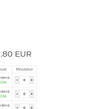
1.80 EUR
nosť
Množstvo
edená
DOM
edená
DOM
edená