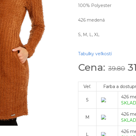
100% Polyester
426 medená
S, M, L, XL
Tabulky veľkostí
Cena:
3
39.80
Veľ.
Farba a dostup
426 m
S
SKLA
426 m
M
SKLA
426 m
L