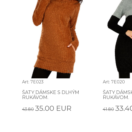
Art: 7E023
Art: 7E020
ŠATY DÁMSKE S DLHÝM
ŠATY DÁMS
RUKÁVOM.
RUKÁVOM.
35.00 EUR
33.4
43.80
41.80