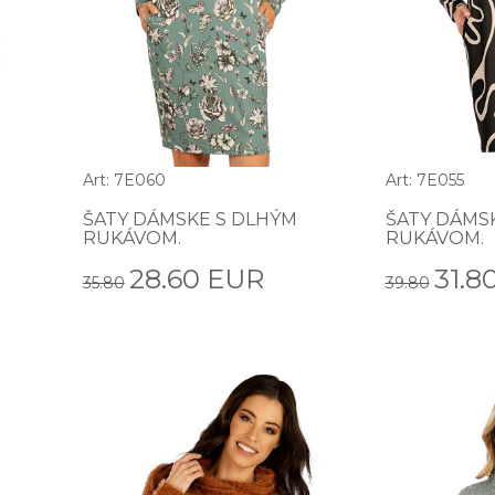
Art: 7E060
Art: 7E055
ŠATY DÁMSKE S DLHÝM
ŠATY DÁMS
RUKÁVOM.
RUKÁVOM.
28.60 EUR
31.8
35.80
39.80