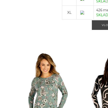
SKLA
426 m
XL
SKLA