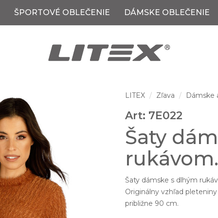
ŠPORTOVÉ OBLEČENIE
DÁMSKE OBLEČENIE
LITEX
Zľava
Dámske a
Art: 7E022
Šaty dám
rukávom
Šaty dámske s dlhým rukávom
Originálny vzhľad pleteniny
približne 90 cm.