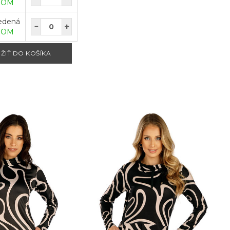
DOM
edená
DOM