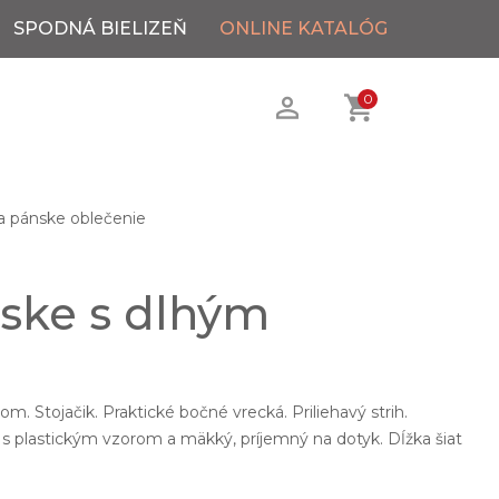
SPODNÁ BIELIZEŇ
ONLINE KATALÓG
0
 pánske oblečenie
ske s dlhým
.
. Stojačik. Praktické bočné vrecká. Priliehavý strih.
 s plastickým vzorom a mäkký, príjemný na dotyk. Dĺžka šiat