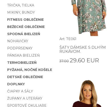
TRIČKA, TIELKA
MIKINY, BUNDY
FITNESS OBLEČENIE
BEŽECKÉ OBLEČENIE
SPODNÁ BIELIZEŇ
Art: 7E061
NOHAVIČKY
ŠATY DÁMSKE S DLHÝM
PODPRSENKY
RUKÁVOM.
PÁNSKA BIELIZEŇ
29.60 EUR
37.00
TERMOBIELIZEŇ
PYŽAMÁ, NOČNÉ KOŠELE
DETSKÉ OBLEČENIE
DOPLNKY
ČIAPKY A ŠÁLY
ŽUPANY A UTERÁKY
ŠPORTOVÉ OKULIARE