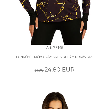
Art: 7E145
FUNKČNÉ TRIČKO DÁMSKE S DLHÝM RUKÁVOM.
24.80 EUR
31.00