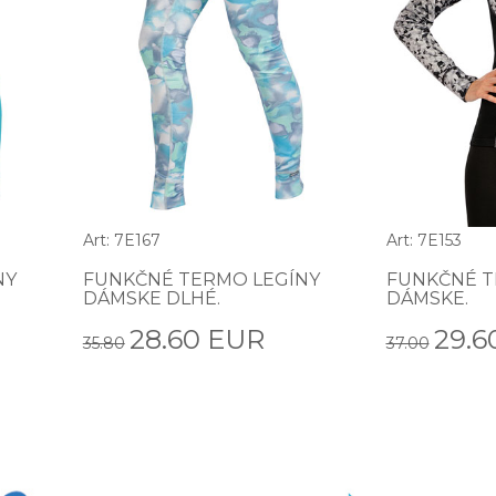
Art: 7E167
Art: 7E153
NY
FUNKČNÉ TERMO LEGÍNY
FUNKČNÉ T
DÁMSKE DLHÉ.
DÁMSKE.
28.60 EUR
29.6
35.80
37.00