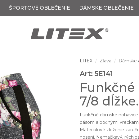
ŠPORTOVÉ OBLEČENIE
DÁMSKE OBLEČENIE
LITEX
Zľava
Dámske a
Art: 5E141
Funkčné 
7/8 dĺžke.
Funkčné dámske nohavice v
pásom a bočnými vreckami.
Materiálové zloženie zaruč
nosení. Nemačkavý, rýchlos