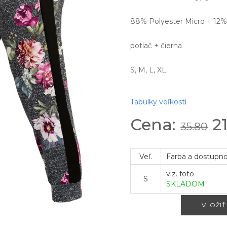
88% Polyester Micro + 12% 
potlač + čierna
S, M, L, XL
Tabulky veľkostí
Cena:
21
35.80
Veľ.
Farba a dostupn
viz. foto
S
SKLADOM