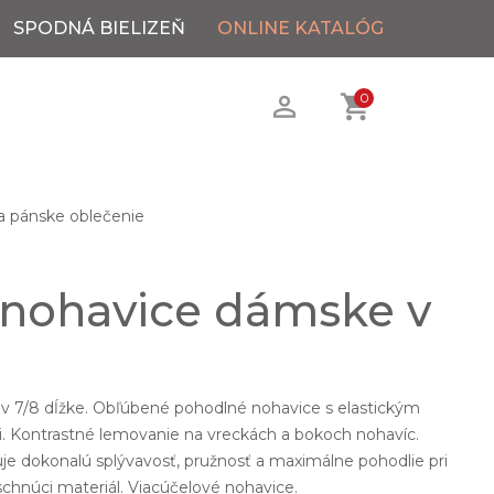
SPODNÁ BIELIZEŇ
ONLINE KATALÓG
0
 pánske oblečenie
nohavice dámske v
 7/8 dĺžke. Obľúbené pohodlné nohavice s elastickým
 Kontrastné lemovanie na vreckách a bokoch nohavíc.
uje dokonalú splývavosť, pružnosť a maximálne pohodlie pri
chnúci materiál. Viacúčelové nohavice.