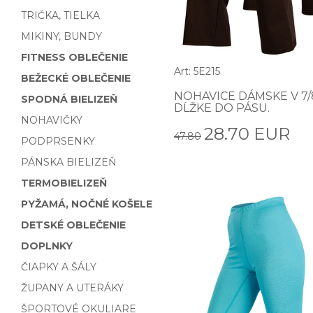
TRIČKA, TIELKA
MIKINY, BUNDY
FITNESS OBLEČENIE
Art: 5E215
BEŽECKÉ OBLEČENIE
NOHAVICE DÁMSKE V 7/
SPODNÁ BIELIZEŇ
DĹŽKE DO PÁSU.
NOHAVIČKY
28.70 EUR
47.80
PODPRSENKY
PÁNSKA BIELIZEŇ
TERMOBIELIZEŇ
PYŽAMÁ, NOČNÉ KOŠELE
DETSKÉ OBLEČENIE
DOPLNKY
ČIAPKY A ŠÁLY
ŽUPANY A UTERÁKY
ŠPORTOVÉ OKULIARE