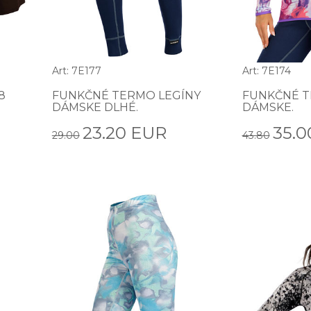
Art: 7E177
Art: 7E174
8
FUNKČNÉ TERMO LEGÍNY
FUNKČNÉ T
DÁMSKE DLHÉ.
DÁMSKE.
23.20 EUR
35.0
29.00
43.80