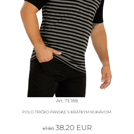
Art: 7E188
POLO TRIČKO PÁNSKE S KRÁTKYM RUKÁVOM.
38.20 EUR
47.80