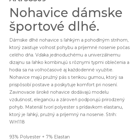
Nohavice dámske
športové dlhé.
Dámske dlhé nohavice s ľahkým a pohodlným strihom,
ktorý zaisťuje voľnosť pohybu a príjemné nosenie počas
celého dňa. Vďaka jednoduchému a univerzálnemu
dizajnu sa ľahko kombinujú s rôznymi typmi oblečenia a
hodia sa na voľnočasové aj každodenné využitie.
Nohavice majú pružný pás s tenkou gumou, ktorý sa
prispôsobí postave a poskytuje komfort pri nosení.
Zavinovacie široké nohavice dodávajú modelu
vzdušnosť, eleganciu a zároveň podporujú prirodzený
pohyb. Materiál tvorí polyester s prídavkom elastanu,
ktorý je ľahký, pružný a príjemný na nosenie. Strih:
WH118
93% Polyester + 7% Elastan