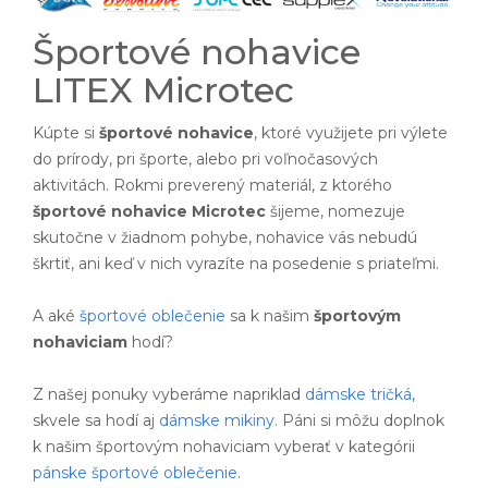
Športové nohavice
LITEX Microtec
Kúpte si
športové nohavice
, ktoré využijete pri výlete
do prírody, pri športe, alebo pri voľnočasových
aktivitách. Rokmi preverený materiál, z ktorého
športové nohavice Microtec
šijeme, nomezuje
skutočne v žiadnom pohybe, nohavice vás nebudú
škrtiť, ani keď v nich vyrazíte na posedenie s priateľmi.
A aké
športové oblečenie
sa k našim
športovým
nohaviciam
hodí?
Z našej ponuky vyberáme napriklad
dámske tričká
,
skvele sa hodí aj
dámske mikiny
. Páni si môžu doplnok
k našim športovým nohaviciam vyberať v kategórii
pánske športové oblečenie
.