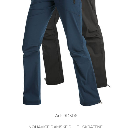
Art: 9D306
NOHAVICE DÁMSKE DLHÉ - SKRÁTENÉ.