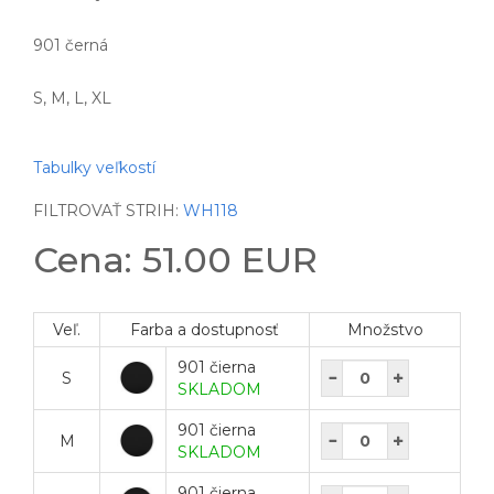
901 černá
S, M, L, XL
Tabulky veľkostí
FILTROVAŤ STRIH:
WH118
Cena: 51.00 EUR
Veľ.
Farba a dostupnosť
Množstvo
901 čierna
S
SKLADOM
901 čierna
M
SKLADOM
901 čierna