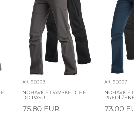
Art: 9D308
Art: 9D307
É.
NOHAVICE DÁMSKE DLHÉ
NOHAVICE 
DO PÁSU.
PREDĹŽENÉ
75.80 EUR
73.00 E