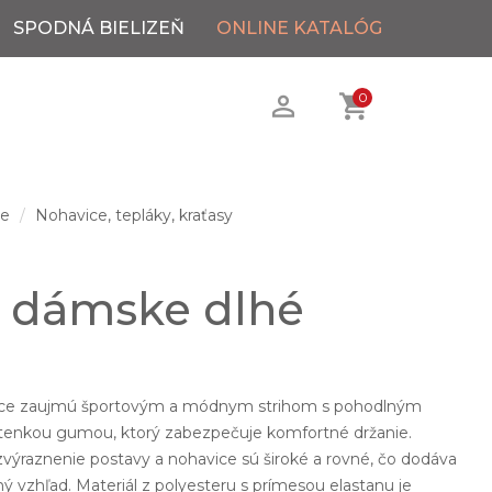
SPODNÁ BIELIZEŇ
ONLINE KATALÓG
0
ie
Nohavice, tepláky, kraťasy
 dámske dlhé
ice zaujmú športovým a módnym strihom s pohodlným
tenkou gumou, ktorý zabezpečuje komfortné držanie.
zvýraznenie postavy a nohavice sú široké a rovné, čo dodáva
vzhľad. Materiál z polyesteru s prímesou elastanu je