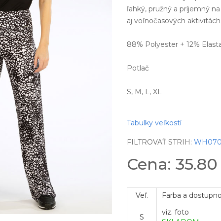
ľahký, pružný a príjemný n
aj voľnočasových aktivitác
88% Polyester + 12% Elast
Potlač
S, M, L, XL
Tabulky veľkostí
FILTROVAŤ STRIH:
WH07
Cena: 35.8
Veľ.
Farba a dostupn
viz. foto
S