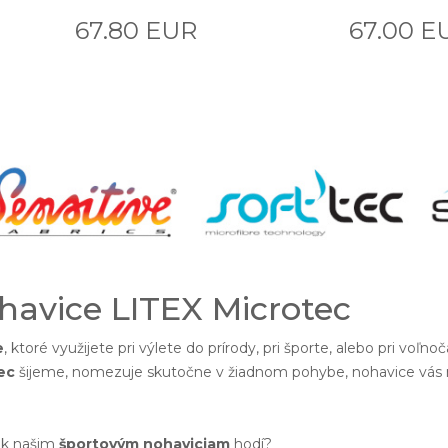
67.80 EUR
67.00 E
havice LITEX Microtec
e
, ktoré využijete pri výlete do prírody, pri športe, alebo pri voľ
ec
šijeme, nomezuje skutočne v žiadnom pohybe, nohavice vás neb
 k našim
športovým nohaviciam
hodí?