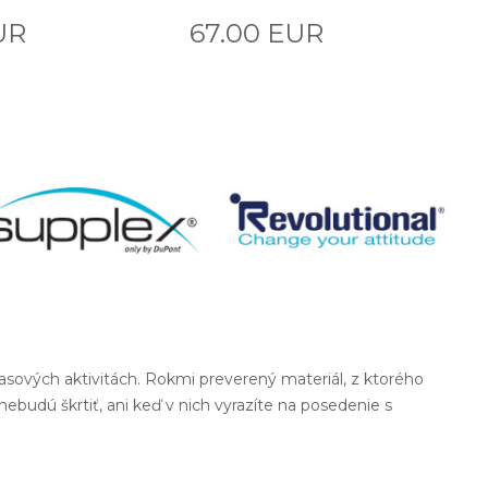
UR
67.00 EUR
nočasových aktivitách. Rokmi preverený materiál, z ktorého
udú škrtiť, ani keď v nich vyrazíte na posedenie s