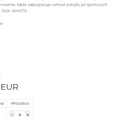
a nosenie, takže zabezpečuje voľnosť pohybu pri športových
h. Střih: WH070
an
0
0 EUR
osť
Množstvo