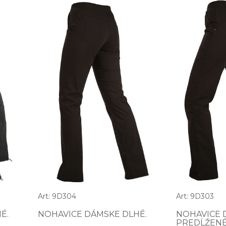
Art: 9D304
Art: 9D303
É.
NOHAVICE DÁMSKE DLHÉ.
NOHAVICE 
PREDĹŽENÉ