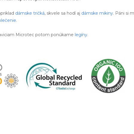
priklad
dámske tričká
, skvele sa hodí aj
dámske mikiny
. Páni si
blečenie
.
ohaviciam Microtec potom ponúkame
legíny
.