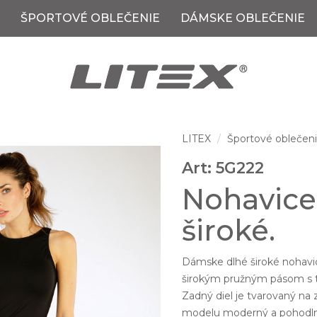
ŠPORTOVÉ OBLEČENIE
DÁMSKE OBLEČENIE
LITEX
Športové oblečen
Art: 5G222
Nohavice
široké.
Dámske dlhé široké nohav
širokým pružným pásom s 
Zadný diel je tvarovaný na 
modelu moderný a pohodlný 