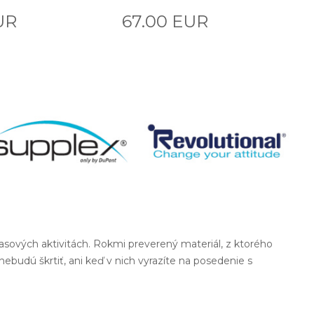
UR
67.00 EUR
nočasových aktivitách. Rokmi preverený materiál, z ktorého
udú škrtiť, ani keď v nich vyrazíte na posedenie s