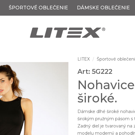
ŠPORTOVÉ OBLEČENIE
DÁMSKE OBLEČENIE
LITEX
Športové oblečen
Art: 5G222
Nohavice
široké.
Dámske dlhé široké nohav
širokým pružným pásom s 
Zadný diel je tvarovaný na 
modelu moderný a pohodlný 