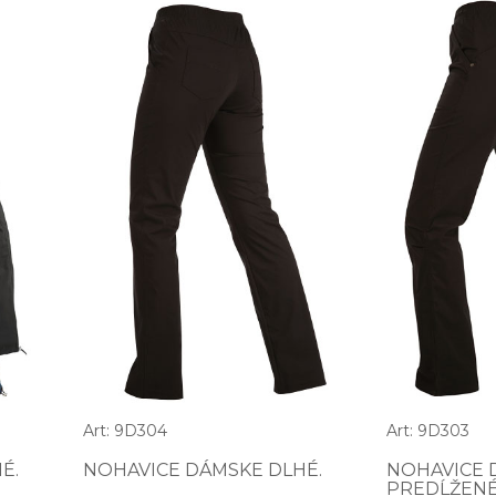
Art: 9D304
Art: 9D303
É.
NOHAVICE DÁMSKE DLHÉ.
NOHAVICE 
PREDĹŽENÉ