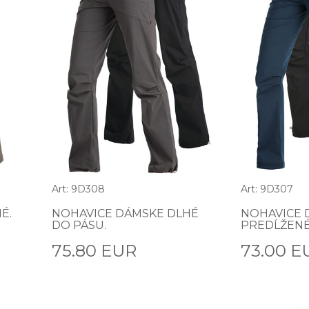
Art: 9D308
Art: 9D307
É.
NOHAVICE DÁMSKE DLHÉ
NOHAVICE 
DO PÁSU.
PREDĹŽENÉ
75.80 EUR
73.00 E