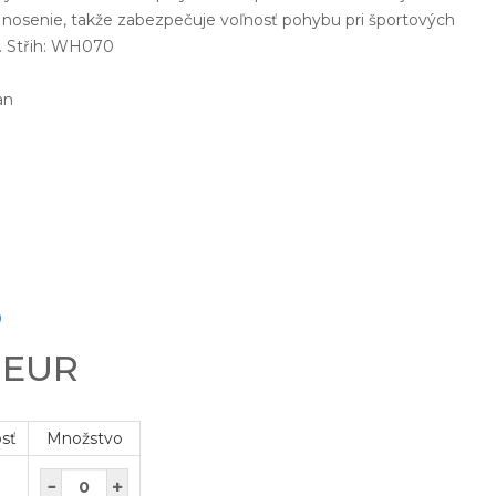
a nosenie, takže zabezpečuje voľnosť pohybu pri športových
h. Střih: WH070
an
0
0 EUR
osť
Množstvo