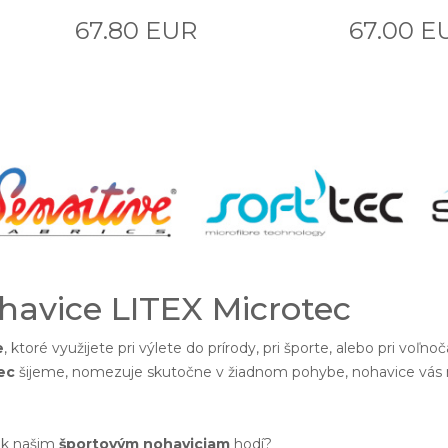
67.80 EUR
67.00 E
havice LITEX Microtec
e
, ktoré využijete pri výlete do prírody, pri športe, alebo pri voľ
ec
šijeme, nomezuje skutočne v žiadnom pohybe, nohavice vás neb
 k našim
športovým nohaviciam
hodí?