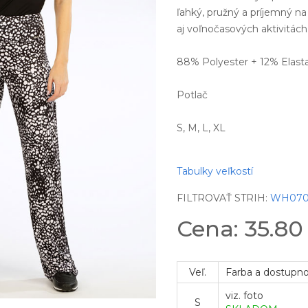
ľahký, pružný a príjemný n
aj voľnočasových aktivitác
88% Polyester + 12% Elast
Potlač
S, M, L, XL
Tabulky veľkostí
FILTROVAŤ STRIH:
WH07
Cena: 35.8
Veľ.
Farba a dostupn
viz. foto
S