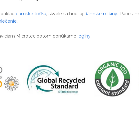
priklad
dámske tričká
, skvele sa hodí aj
dámske mikiny
. Páni si
blečenie
.
ohaviciam Microtec potom ponúkame
legíny
.