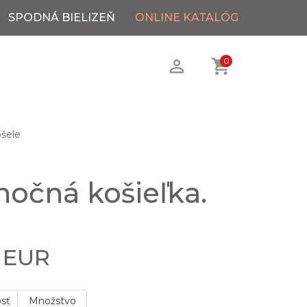
SPODNÁ BIELIZEŇ
ONLINE KATALÓG
0
šele
očná košieľka.
0 EUR
osť
Množstvo