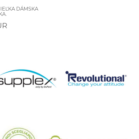
IEĽKA DÁMSKA
KA.
UR