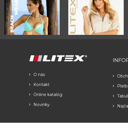
INFO
O nás
Obch
Kontakt
Platb
Online katalóg
Tabul
Novinky
Najča