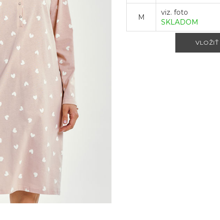
viz. foto
M
SKLADOM