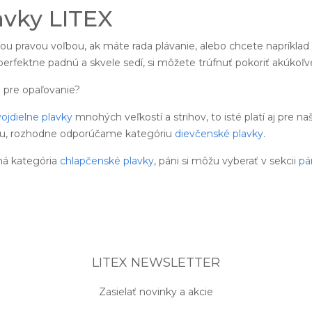
avky LITEX
ou pravou voľbou, ak máte rada plávanie, alebo chcete napríklad
 perfektne padnú a skvele sedí, si môžete trúfnuť pokoriť akúkoľv
pre opaľovanie?
ojdielne plavky
mnohých veľkostí a strihov, to isté platí aj pre n
ru, rozhodne odporúčame kategóriu
dievčenské plavky
.
ná kategória
chlapčenské plavky
, páni si môžu vyberať v sekcii
pá
LITEX NEWSLETTER
Zasielať novinky a akcie