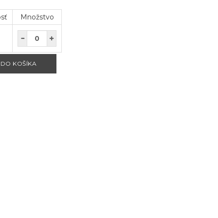
osť
Množstvo