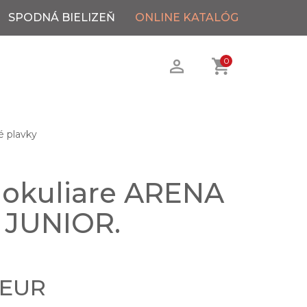
SPODNÁ BIELIZEŇ
ONLINE KATALÓG
0
é plavky
 okuliare ARENA
 JUNIOR.
 EUR