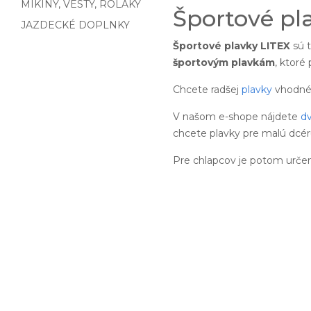
MIKINY, VESTY, ROLÁKY
Športové pl
JAZDECKÉ DOPLNKY
Športové plavky LITEX
sú t
športovým plavkám
, ktoré
Chcete radšej
plavky
vhodné 
V našom e-shope nájdete
dv
chcete plavky pre malú dcé
Pre chlapcov je potom urče