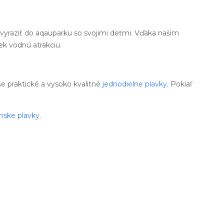
 vyraziť do aqauparku so svojimi deťmi. Vďaka našim
ek vodnú atrakciu.
aše praktické a vysoko kvalitné
jednodielne plavky
. Pokiaľ
nske plavky
.