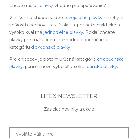
Chcete radšej
plavky
vhodné pre opaľovanie?
V našom e-shope nájdete
dvojdielne plavky
mnohých
veľkostí a strihov, to isté platí aj pre naše praktické a
vysoko kvalitné
jednodielne plavky
. Pokiaľ chcete
plavky pre malú dcéru, rozhodne odporúčame
kategóriu
dievčenské plavky
.
Pre chlapcov je potom určená kategória
chlapčenské
plavky
, páni si môžu vyberať v sekcii
pánske plavky
.
LITEX NEWSLETTER
Zasielať novinky a akcie