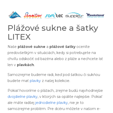
Plážové sukne a šatky
LITEX
Naše
plážové sukne
a
plážové šatky
oceníte
predovšetkým v situáciách, kedy si potrebujete na
chvíľu odskočiť od bazéna alebo z pláže a nechcete ísť
len v
plavkách
.
Samozrejme budeme radi, keď pod šatkou či sukňou
budete mať
plavky
z našej kolekcie.
Pokiaľ hovoríme o plážach, zrejme budú najvhodnejšie
dvojdielne plavky
, v ktorých sa opálite najlepšie. Pokiaľ
ale máte radšej
jednodielne plavky
, nie je to
samozrejme problém. Pre dcéru môžete v našom e-