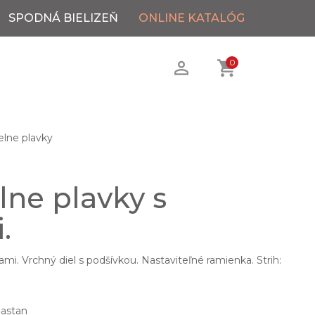
SPODNÁ BIELIZEŇ
ONLINE KATALÓG
0
elne plavky
lne plavky s
.
ami. Vrchný diel s podšívkou. Nastaviteľné ramienka. Strih:
lastan