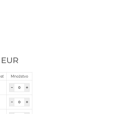
0 EUR
osť
Množstvo