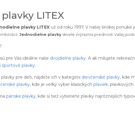
 plavky LITEX
nodielne plavky LITEX
už od roku 1991! V našej širokej ponúke
ombinácií.
Jednodielne plavky
skvele zvýraznia prednosti Vašej post
?
 sú pre Vás ideálne naše
dvojdielne plavky
. A ak milujete rekreač
i
športové plavky
.
avky pre deti, nájdete ich v kategórii
dievčenské plavky
, kde m
pčenské plavky
, kde je veľký výber klasických
plaviek
, plavkových 
ria
pánske plavky
, kde si tiež vyberiete plavky najrôznejších typov