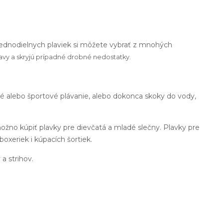
 jednodielnych plaviek si môžete vybrať z mnohých
avy a skryjú prípadné drobné nedostatky.
né alebo športové plávanie, alebo dokonca skoky do vody,
ožno kúpiť plavky pre dievčatá a mladé slečny. Plavky pre
boxeriek i kúpacích šortiek.
 a strihov.