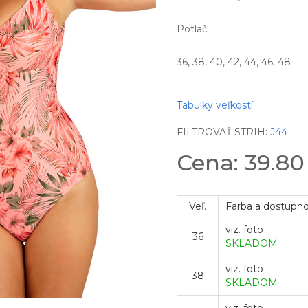
Potlač
36, 38, 40, 42, 44, 46, 48
Tabulky veľkostí
FILTROVAŤ STRIH:
J44
Cena: 39.8
Veľ.
Farba a dostupn
viz. foto
36
SKLADOM
viz. foto
38
SKLADOM