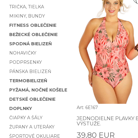
TRIČKA, TIELKA
MIKINY, BUNDY
FITNESS OBLEČENIE
BEŽECKÉ OBLEČENIE
SPODNÁ BIELIZEŇ
NOHAVIČKY
PODPRSENKY
PÁNSKA BIELIZEŇ
TERMOBIELIZEŇ
PYŽAMÁ, NOČNÉ KOŠELE
DETSKÉ OBLEČENIE
Art: 6E167
DOPLNKY
ČIAPKY A ŠÁLY
JEDNODIELNE PLAVKY 
VÝSTUŽE.
ŽUPANY A UTERÁKY
39.80 EUR
ŠPORTOVÉ OKULIARE