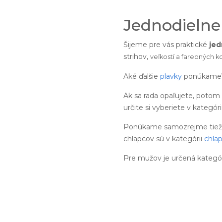
Jednodielne
Šijeme pre vás praktické
jed
strihov,
veľkostí a
farebných k
Aké ďalšie
plavky
ponúkame
Ak sa rada opaľujete, potom
určite si vyberiete v kategóri
Ponúkame samozrejme tiež pl
chlapcov sú v kategórii
chla
Pre mužov je určená kategó