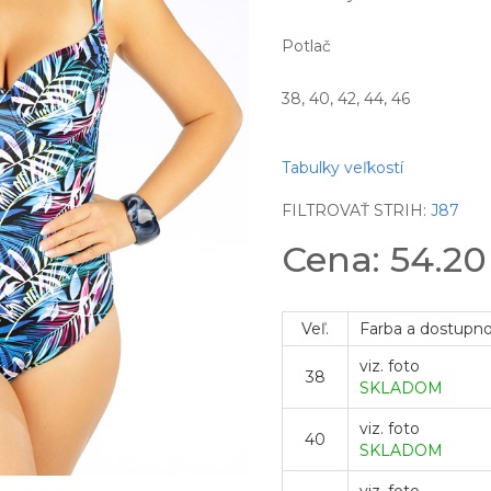
Potlač
38, 40, 42, 44, 46
Tabulky veľkostí
FILTROVAŤ STRIH:
J87
Cena: 54.2
Veľ.
Farba a dostupn
viz. foto
38
SKLADOM
viz. foto
40
SKLADOM