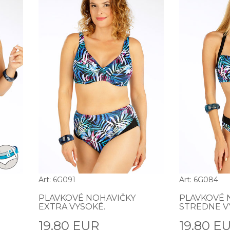
Art: 6G091
Art: 6G084
PLAVKOVÉ NOHAVIČKY
PLAVKOVÉ 
EXTRA VYSOKÉ.
STREDNE V
19.80 EUR
19.80 E