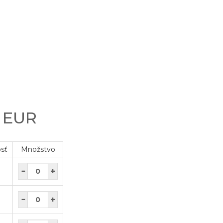
0 EUR
osť
Množstvo