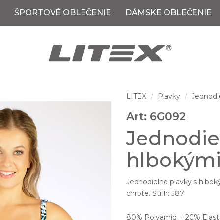
ŠPORTOVÉ OBLEČENIE
DÁMSKE OBLEČENIE
LITEX
Plavky
Jednodi
Art: 6G092
Jednodie
hlbokými
Jednodielne plavky s hlbok
chrbte. Strih: J87
80% Polyamid + 20% Elast