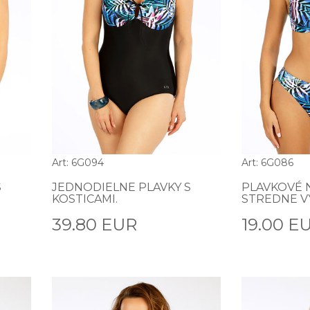
Art: 6G094
Art: 6G086
S
JEDNODIELNE PLAVKY S
PLAVKOVÉ 
KOSTICAMI.
STREDNE V
39.80 EUR
19.00 E