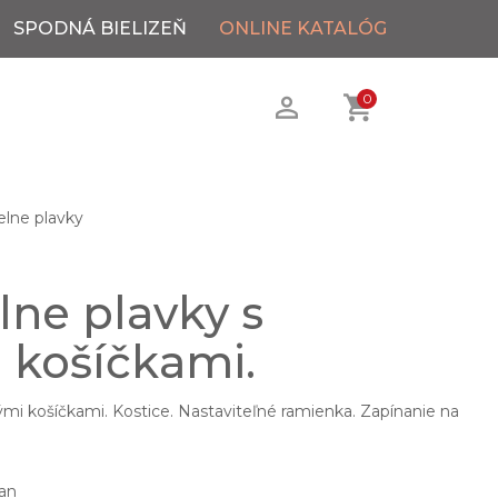
SPODNÁ BIELIZEŇ
ONLINE KATALÓG
0
elne plavky
lne plavky s
 košíčkami.
ými košíčkami. Kostice. Nastaviteľné ramienka. Zapínanie na
an