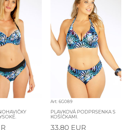
Art: 6G089
NOHAVIČKY
PLAVKOVÁ PODPRSENKA S
YSOKÉ.
KOŠÍČKAMI.
UR
33.80 EUR